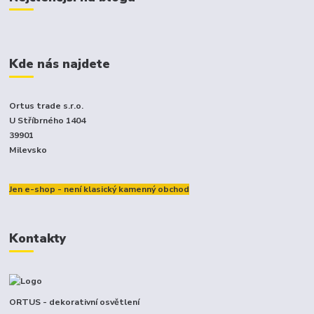
Kde nás najdete
Ortus trade s.r.o.
U Stříbrného 1404
39901
Milevsko
Jen e-shop - není klasický kamenný obchod
Kontakty
ORTUS - dekorativní osvětlení