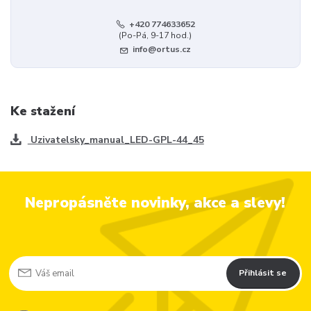
+420 774633652
(Po-Pá, 9-17 hod.)
info@ortus.cz
Ke stažení
Uzivatelsky_manual_LED-GPL-44_45
Nepropásněte novinky, akce a slevy!
Přihlásit se