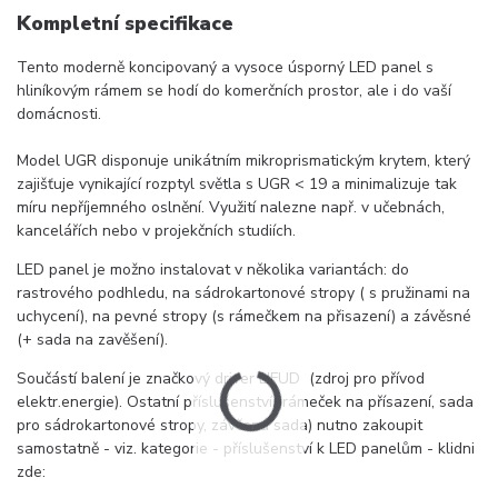
Kompletní specifikace
Tento moderně koncipovaný a vysoce úsporný LED panel s
hliníkovým rámem se hodí do komerčních prostor, ale i do vaší
domácnosti.
Model UGR disponuje unikátním mikroprismatickým krytem, který
zajišťuje vynikající rozptyl světla s UGR < 19 a minimalizuje tak
míru nepříjemného oslnění. Využití nalezne např. v učebnách,
kancelářích nebo v projekčních studiích.
LED panel je možno instalovat v několika variantách: do
rastrového podhledu, na sádrokartonové stropy ( s pružinami na
uchycení), na pevné stropy (s rámečkem na přisazení) a závěsné
(+ sada na zavěšení).
Součástí balení je značkový driver LIFUD (zdroj pro přívod
elektr.energie). Ostatní příslušenství (rámeček na přísazení, sada
pro sádrokartonové stropy, závěsná sada) nutno zakoupit
samostatně - viz. kategorie - příslušenství k LED panelům - klidni
zde: