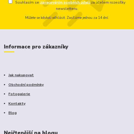
Souhlasím se
zpracováním osobních údajů
za účelem rozesílky
newsletteru.
Můžete se kdykoli odhlásit. Zasíláme jednou za 14 dní.
Informace pro zákazníky
Jak nakupovat
Obchodní podmínky
Fotogalerie
Kontakty
Blog
Nejčtenější na blogu