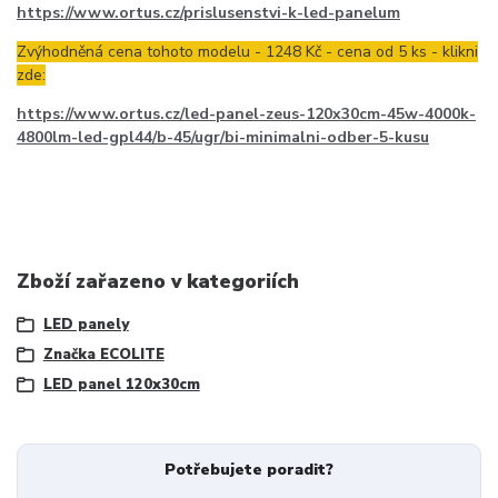
https://www.ortus.cz/prislusenstvi-k-led-panelum
Zvýhodněná cena tohoto modelu - 1248 Kč - cena od 5 ks - klikni
zde:
https://www.ortus.cz/led-panel-zeus-120x30cm-45w-4000k-
4800lm-led-gpl44/b-45/ugr/bi-minimalni-odber-5-kusu
Zboží zařazeno v kategoriích
LED panely
Značka ECOLITE
LED panel 120x30cm
Potřebujete poradit?