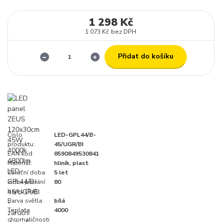
1 298 Kč
1 073 Kč
bez DPH
Přidat do košíku
Číslo
LED-GPL44/B-
produktu:
45/UGR/BI
EAN kód:
8590849530841
Materiál:
hliník, plast
Záruční doba:
5 let
Index podání
80
barev [Ra]:
Barva světla:
bílá
Teplota
4000
chromatičnosti