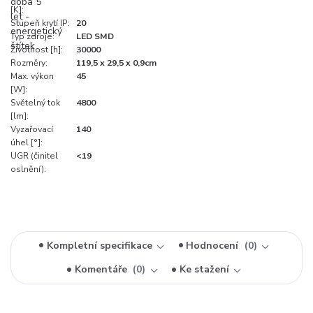
[K]:
Stupeň krytí IP:
20
Typ zdroje:
LED SMD
Životnost [h]:
30000
Rozměry:
119,5 x 29,5 x 0,9cm
Max. výkon
45
[W]:
Světelný tok
4800
[lm]:
Vyzařovací
140
úhel [°]:
UGR (činitel
<19
oslnění):
Kompletní specifikace
Hodnocení
0
Komentáře
0
Ke stažení