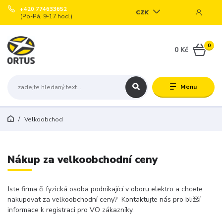
+420 774633652
CZK
(Po-Pá, 9-17 hod.)
0
0 Kč
Menu
Velkoobchod
Nákup za velkoobchodní ceny
Jste firma či fyzická osoba podnikající v oboru elektro a chcete
nakupovat za velkoobchodní ceny? Kontaktujte nás pro bližší
informace k registraci pro VO zákazníky.