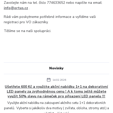
Zavolejte nám na tel. číslo 774633652 nebo napište na email:
info@ortus.cz
.
Rádi vám poskytneme potřebné informace a vyřídíme vaši
registraci pro VO zákazníky.
Těšíme se na naši spolupráci.
Novinky
14.02.2026
Ušetřete 600 Kč a využijte akční nabídku 1+1 na dekorativní
LED panely za zvýhodněnou cenu ! A k tomu ještě můžete
využít 50% slevu na rámeček pro přisazení LED panelu !!!
Využijte akční nabídku na zakoupení akčního setu 1+1 dekorativních
panelů. Vyberte si jakékoliv dva motivy ( zvířata, obloha, stromy atd.) a