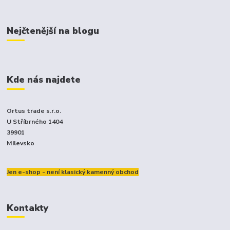
Nejčtenější na blogu
Kde nás najdete
Ortus trade s.r.o.
U Stříbrného 1404
39901
Milevsko
Jen e-shop - není klasický kamenný obchod
Kontakty