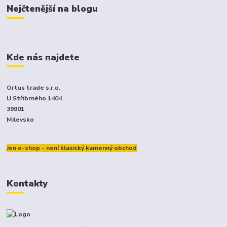
Nejčtenější na blogu
Kde nás najdete
Ortus trade s.r.o.
U Stříbrného 1404
39901
Milevsko
Jen e-shop - není klasický kamenný obchod
Kontakty