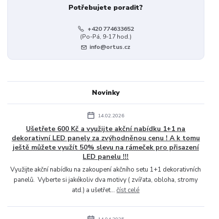
Potřebujete poradit?
+420 774633652
(Po-Pá, 9-17 hod.)
info@ortus.cz
Novinky
14.02.2026
Ušetřete 600 Kč a využijte akční nabídku 1+1 na
dekorativní LED panely za zvýhodněnou cenu ! A k tomu
ještě můžete využít 50% slevu na rámeček pro přisazení
LED panelu !!!
Využijte akční nabídku na zakoupení akčního setu 1+1 dekorativních
panelů. Vyberte si jakékoliv dva motivy ( zvířata, obloha, stromy
atd.) a ušetřet...
číst celé