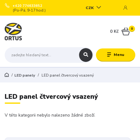
+420 774633652
CZK
(Po-Pá, 9-17 hod.)
0
0 Kč
Menu
LED panely
LED panel čtvercový vsazený
LED panel čtvercový vsazený
V této kategorii nebylo nalezeno žádné zboží.