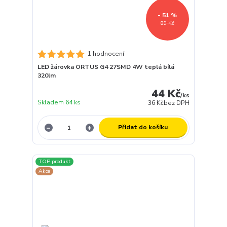
- 51 %
89 Kč
1 hodnocení
LED žárovka ORTUS G4 27SMD 4W teplá bílá
320lm
44 Kč
/
ks
Skladem 64 ks
36 Kč
bez DPH
Přidat do košíku
TOP produkt
Akce