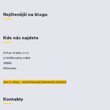
Nejčtenější na blogu
Kde nás najdete
Ortus trade s.r.o.
U Stříbrného 1404
39901
Milevsko
Jen e-shop - není klasický kamenný obchod
Kontakty