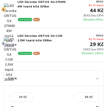
89 Kč
LED žárovka ORTUS G4 27SMD
51 % sleva
4W teplá bílá 320lm
44 Kč
1.
36 Kč bez DPH
Skladem 64 ks
TOP produkt
Akce
59 Kč
LED žárovka ORTUS G4 COB
51 % sleva
1,5W teplá bílá 250lm
29 Kč
2.
24 Kč bez DPH
Skladem 140 ks
TOP produkt
Akce
Cena:
Kč
Kč