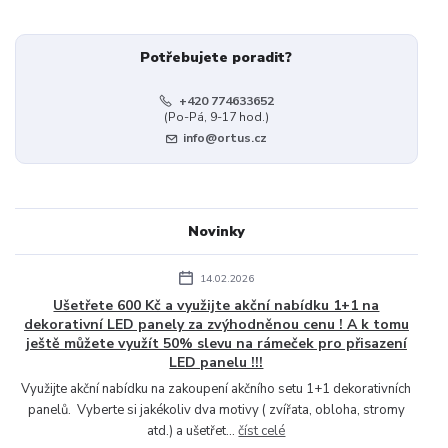
Potřebujete poradit?
+420 774633652
(Po-Pá, 9-17 hod.)
info@ortus.cz
Novinky
14.02.2026
Ušetřete 600 Kč a využijte akční nabídku 1+1 na
dekorativní LED panely za zvýhodněnou cenu ! A k tomu
ještě můžete využít 50% slevu na rámeček pro přisazení
LED panelu !!!
Využijte akční nabídku na zakoupení akčního setu 1+1 dekorativních
panelů. Vyberte si jakékoliv dva motivy ( zvířata, obloha, stromy
atd.) a ušetřet...
číst celé