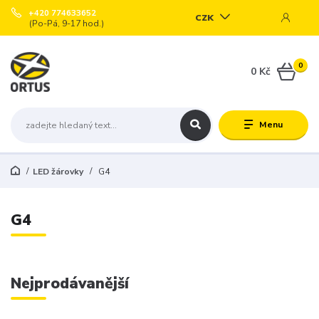
+420 774633652
CZK
(Po-Pá, 9-17 hod.)
0
0 Kč
Menu
LED žárovky
G4
G4
Nejprodávanější