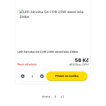
LED žárovka G4 COB 2,5W denní bílá 230lm
58 Kč
Není skladem
48 Kč
bez DPH
Přidat do košíku
strana
z 1