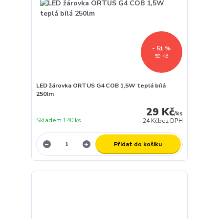
- 51 %
59 Kč
LED žárovka ORTUS G4 COB 1,5W teplá bílá
250lm
29 Kč
/
ks
Skladem 140 ks
24 Kč
bez DPH
Přidat do košíku