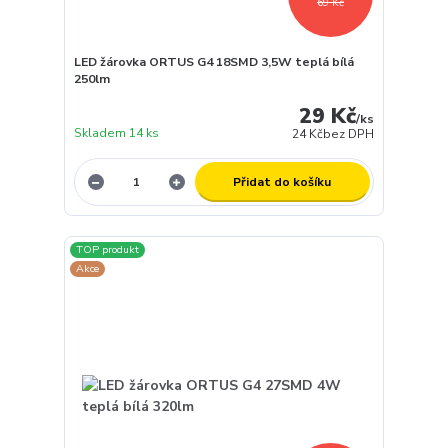
69 Kč
LED žárovka ORTUS G4 18SMD 3,5W teplá bílá
250lm
29 Kč
/
ks
Skladem 14 ks
24 Kč
bez DPH
Přidat do košíku
TOP produkt
Akce