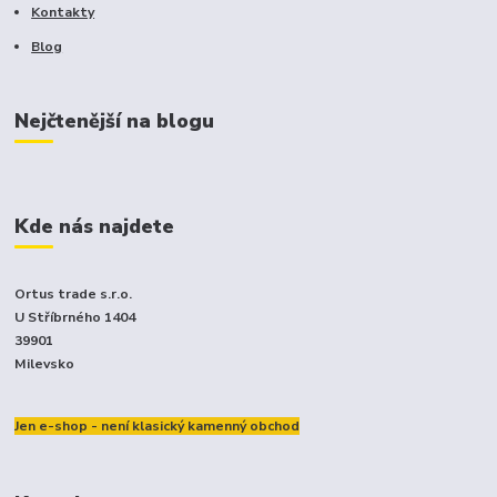
Kontakty
Blog
Nejčtenější na blogu
Kde nás najdete
Ortus trade s.r.o.
U Stříbrného 1404
39901
Milevsko
Jen e-shop - není klasický kamenný obchod