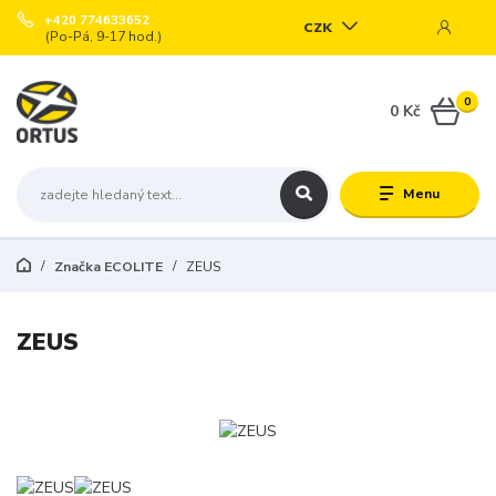
+420 774633652
CZK
(Po-Pá, 9-17 hod.)
0
0 Kč
Menu
Značka ECOLITE
ZEUS
ZEUS