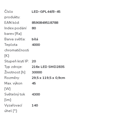
Číslo
LED-GPL44/B-45
produktu:
EAN kód:
8590849518788
Index podání
80
barev [Ra]:
Barva světla:
bílá
Teplota
4000
chromatičnosti
[K]:
Stupeň krytí IP:
20
Typ zdroje:
216x LED SMD2835
Životnost [h]:
30000
Rozměry:
29,5 x 119,5 x 0,9cm
Max. výkon
45
[W]:
Světelný tok
4300
[lm]:
Vyzařovací
140
úhel [°]: