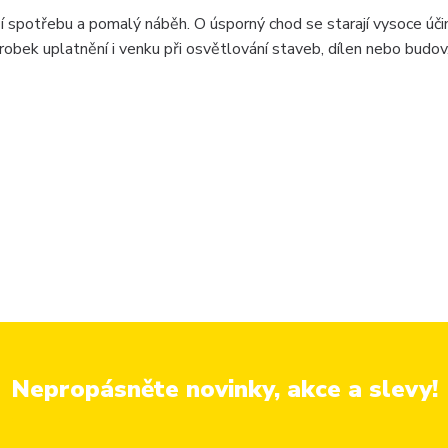
í spotřebu a pomalý náběh. O úsporný chod se starají vysoce úči
obek uplatnění i venku při osvětlování staveb, dílen nebo budov
Nepropásněte novinky, akce a slevy!