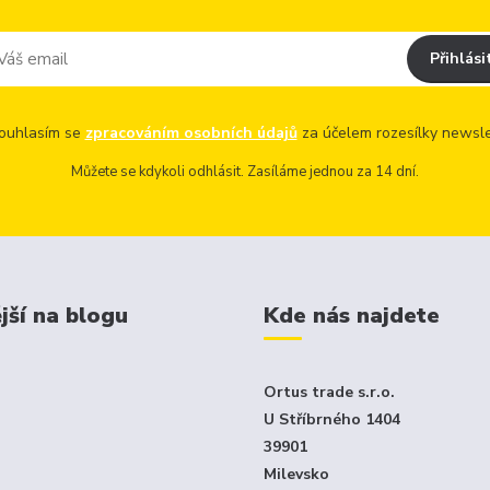
Přihlási
uhlasím se
zpracováním osobních údajů
za účelem rozesílky newsle
Můžete se kdykoli odhlásit. Zasíláme jednou za 14 dní.
jší na blogu
Kde nás najdete
Ortus trade s.r.o.
U Stříbrného 1404
39901
Milevsko