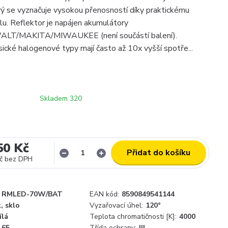
erý se vyznačuje vysokou přenosností díky praktickému
lu. Reflektor je napájen akumulátory
T/MAKITA/MIWAUKEE (není součástí balení).
sické halogenové typy mají často až 10x vyšší spotře...
Skladem 320
50 Kč
Přidat do košíku
č
bez DPH
RMLED-70W/BAT
EAN kód:
8590849541144
k, sklo
Vyzařovací úhel:
120°
ílá
Teplota chromatičnosti [K]:
4000
65
Třída ochrany:
III