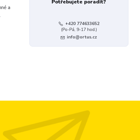
Potřebujete poradit?
nné a
.
+420 774633652
(Po-Pá, 9-17 hod.)
info@ortus.cz