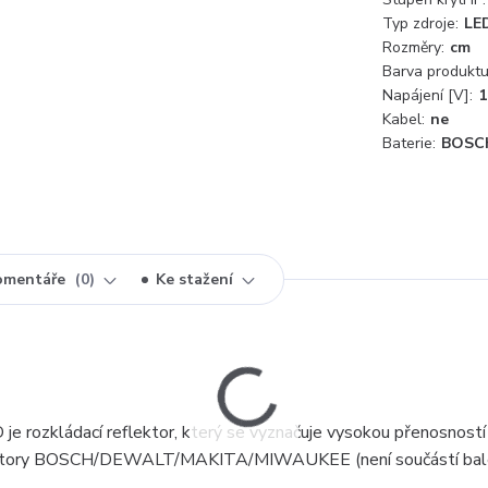
Typ zdroje:
LE
Rozměry:
cm
Barva produktu
Napájení [V]:
1
Kabel:
ne
Baterie:
BOSC
omentáře
0
Ke stažení
ozkládací reflektor, který se vyznačuje vysokou přenosností 
umulátory BOSCH/DEWALT/MAKITA/MIWAUKEE (není součástí bale