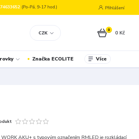
774633652
(Po-Pá, 9-17 hod.)
Přihlášení
0
0 Kč
CZK
Více
rovky
Značka ECOLITE
odukt
r WORK AKU+ s typovým označením RMLED je rozkládací