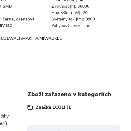
D SMD
Životnost [h]:
30000
Max. výkon [W]:
70
:
černá, oranžová
Světelný tok [lm]:
8900
8V DC
Pohybový senzor:
ne
H/DEWALT/MAKITA/MIWAUKEE
Zboží zařazeno v kategoriích
Značka ECOLITE
díky
ní).