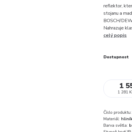
reflektor, kt
stojanu a mad
BOSCH/DEWAL
Nahrazuje kla
celý popis
Dostupnost
1 5
1 281 K
Číslo produktu:
Materiál:
hliní
Barva světla:
b
Stupeň krytí IP: