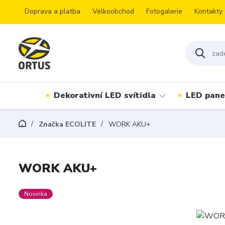
Doprava a platba
Velkoobchod
Fotogalerie
Kontakty
Dekorativní LED svítidla
LED pane
Značka ECOLITE
WORK AKU+
WORK AKU+
Novinka