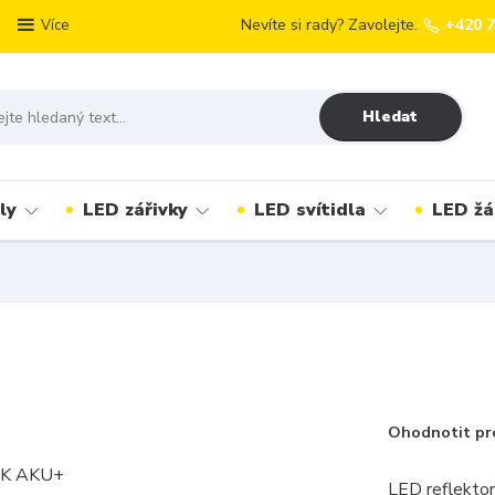
Nevíte si rady? Zavolejte.
+420 
Více
Hledat
ly
LED zářivky
LED svítidla
LED žá
Ohodnotit pr
LED reflekto