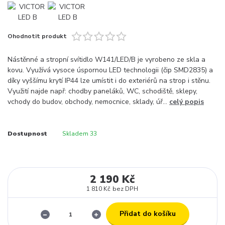
Ohodnotit produkt
Nástěnné a stropní svítidlo W141/LED/B je vyrobeno ze skla a
kovu. Využívá vysoce úspornou LED technologii (čip SMD2835) a
díky vyššímu krytí IP44 lze umístit i do exteriérů na strop i stěnu.
Využití najde např: chodby paneláků, WC, schodiště, sklepy,
vchody do budov, obchody, nemocnice, sklady, úř...
celý popis
Dostupnost
Skladem 33
2 190 Kč
1 810 Kč
bez DPH
Přidat do košíku