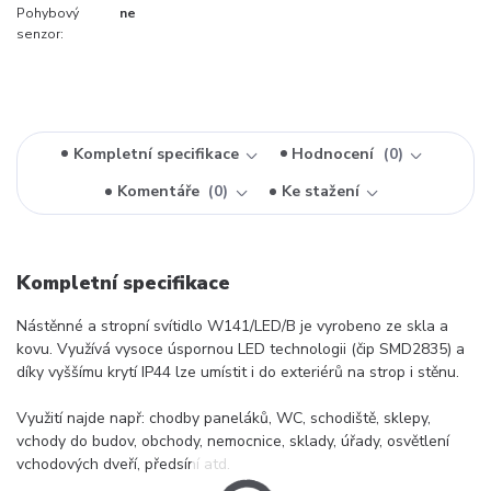
Pohybový
ne
senzor:
Kompletní specifikace
Hodnocení
0
Komentáře
0
Ke stažení
Kompletní specifikace
Nástěnné a stropní svítidlo W141/LED/B je vyrobeno ze skla a
kovu. Využívá vysoce úspornou LED technologii (čip SMD2835) a
díky vyššímu krytí IP44 lze umístit i do exteriérů na strop i stěnu.
Využití najde např: chodby paneláků, WC, schodiště, sklepy,
vchody do budov, obchody, nemocnice, sklady, úřady, osvětlení
vchodových dveří, předsíní atd.