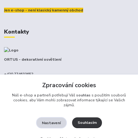
Jen e-shop - není klasický kamenný obchod
Kontakty
ORTUS - dekorativní osvětlení
+420 774633652
(Po-Pá, 9-17 hod.)
Zpracování cookies
info@ortus.cz
Náš e-shop a partneři potřebují Váš
souhlas
s použitím souborů
cookies, aby Vám mohli zobrazovat informace týkající se Vašich
zájmů.
Souhlasím
Nastavení
Ortus trade s.r.o.