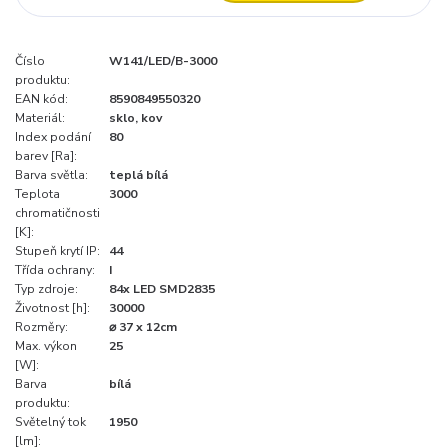
Číslo
W141/LED/B-3000
produktu:
EAN kód:
8590849550320
Materiál:
sklo, kov
Index podání
80
barev [Ra]:
Barva světla:
teplá bílá
Teplota
3000
chromatičnosti
[K]:
Stupeň krytí IP:
44
Třída ochrany:
I
Typ zdroje:
84x LED SMD2835
Životnost [h]:
30000
Rozměry:
⌀ 37 x 12cm
Max. výkon
25
[W]:
Barva
bílá
produktu:
Světelný tok
1950
[lm]: