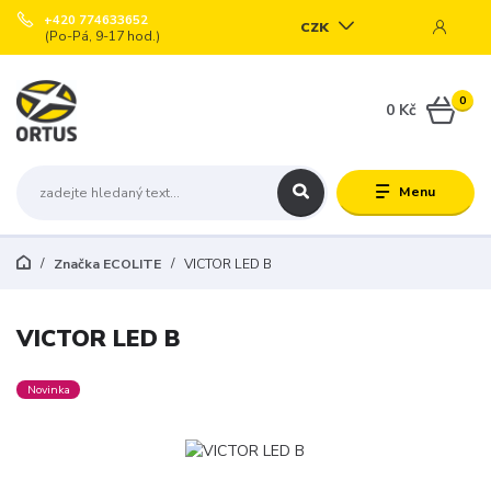
+420 774633652
CZK
(Po-Pá, 9-17 hod.)
0
0 Kč
Menu
Značka ECOLITE
VICTOR LED B
VICTOR LED B
Novinka