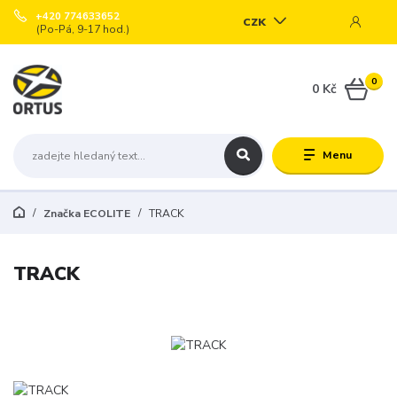
+420 774633652
CZK
(Po-Pá, 9-17 hod.)
0
0 Kč
Menu
Značka ECOLITE
TRACK
TRACK