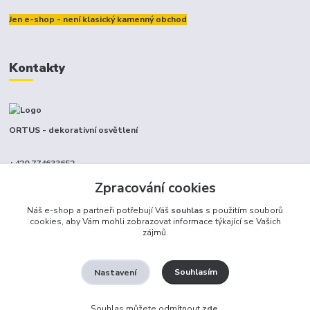
Jen e-shop - není klasický kamenný obchod
Kontakty
ORTUS - dekorativní osvětlení
+420 774633652
(Po-Pá, 9-17 hod.)
Zpracování cookies
info@ortus.cz
Náš e-shop a partneři potřebují Váš
souhlas
s použitím souborů
cookies, aby Vám mohli zobrazovat informace týkající se Vašich
zájmů.
Souhlasím
Nastavení
Ortus trade s.r.o.
Souhlas můžete odmítnout
zde
.