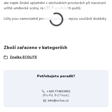
ale najde široké uplatnění v obchodních prostorách při nasvícení
určité umělecké scény, regálů či prodejních pultů.
Lišty jsou samostatně prodejné položky, nejsou součástí dodávky.
Zboží zařazeno v kategoriích
Značka ECOLITE
Potřebujete poradit?
+420 774633652
(Po-Pá, 9-17 hod.)
info@ortus.cz