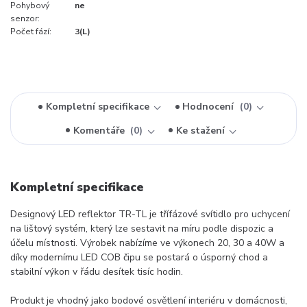
Pohybový
ne
senzor:
Počet fází:
3(L)
Kompletní specifikace
Hodnocení
0
Komentáře
0
Ke stažení
Kompletní specifikace
Designový LED reflektor TR-TL je třífázové svítidlo pro uchycení
na lištový systém, který lze sestavit na míru podle dispozic a
účelu místnosti. Výrobek nabízíme ve výkonech 20, 30 a 40W a
díky modernímu LED COB čipu se postará o úsporný chod a
stabilní výkon v řádu desítek tisíc hodin.
Produkt je vhodný jako bodové osvětlení interiéru v domácnosti,