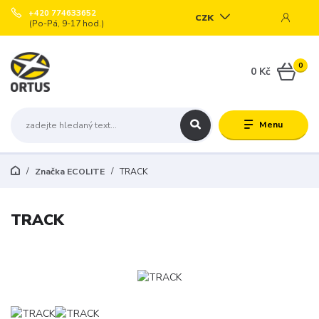
+420 774633652
CZK
(Po-Pá, 9-17 hod.)
0
0 Kč
Menu
Značka ECOLITE
TRACK
TRACK