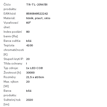
Číslo
TR-TL-20W/BI
produktu:
EAN kód:
8590849522242
Materiál:
hliník, plast, sklo
Vyzařovací
60°
úhel:
Index podání
80
barev [Ra]:
Barva světla:
bílá
Teplota
4100
chromatičnosti
[K]:
Stupeň krytí IP:
20
Třída ochrany:
I
Typ zdroje:
1x LED COB
Životnost [h]:
30000
Rozměry:
21,5 x ⌀10cm
Max. výkon
20
[W]:
Barva
bílá
produktu:
Světelný tok
2020
[lm]: