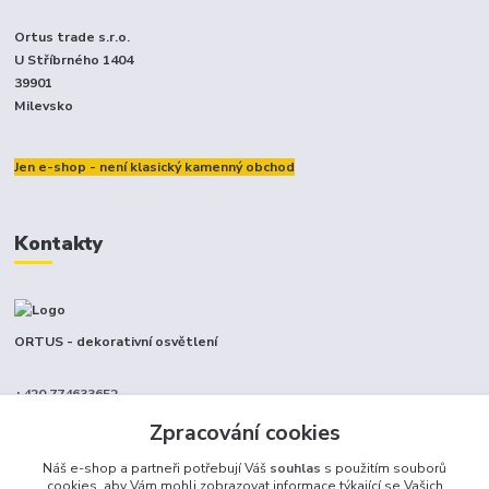
Ortus trade s.r.o.
U Stříbrného 1404
39901
Milevsko
Jen e-shop - není klasický kamenný obchod
Kontakty
ORTUS - dekorativní osvětlení
+420 774633652
(Po-Pá, 9-17 hod.)
Zpracování cookies
info@ortus.cz
Náš e-shop a partneři potřebují Váš
souhlas
s použitím souborů
cookies, aby Vám mohli zobrazovat informace týkající se Vašich