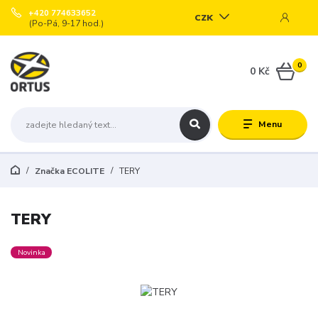
+420 774633652
CZK
(Po-Pá, 9-17 hod.)
0
0 Kč
Menu
Značka ECOLITE
TERY
TERY
Novinka