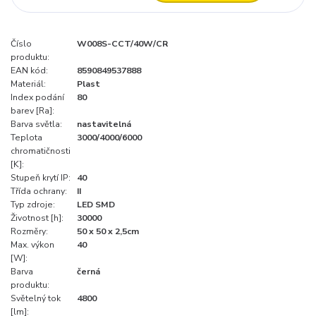
Číslo
W008S-CCT/40W/CR
produktu:
EAN kód:
8590849537888
Materiál:
Plast
Index podání
80
barev [Ra]:
Barva světla:
nastavitelná
Teplota
3000/4000/6000
chromatičnosti
[K]:
Stupeň krytí IP:
40
Třída ochrany:
II
Typ zdroje:
LED SMD
Životnost [h]:
30000
Rozměry:
50 x 50 x 2,5cm
Max. výkon
40
[W]:
Barva
černá
produktu:
Světelný tok
4800
[lm]: