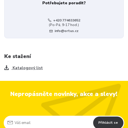
Potřebujete poradit?
+420 774633652
(Po-Pá, 9-17 hod.)
info@ortus.cz
Ke stažení
Katalogový list
Nepropásněte novinky, akce a slevy!
Přihlásit se