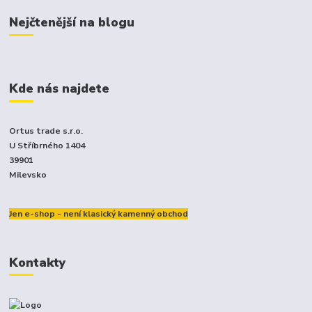
Nejčtenější na blogu
Kde nás najdete
Ortus trade s.r.o.
U Stříbrného 1404
39901
Milevsko
Jen e-shop - není klasický kamenný obchod
Kontakty