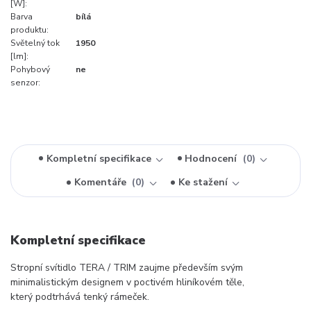
[W]:
Barva
bílá
produktu:
Světelný tok
1950
[lm]:
Pohybový
ne
senzor:
Kompletní specifikace
Hodnocení
0
Komentáře
0
Ke stažení
Kompletní specifikace
Stropní svítidlo TERA / TRIM zaujme především svým
minimalistickým designem v poctivém hliníkovém těle,
který podtrhává tenký rámeček.