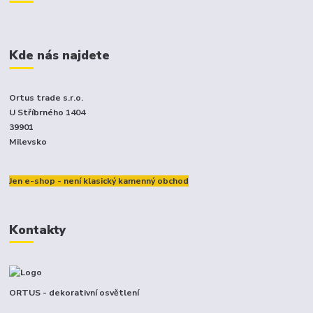
Kde nás najdete
Ortus trade s.r.o.
U Stříbrného 1404
39901
Milevsko
Jen e-shop - není klasický kamenný obchod
Kontakty
ORTUS - dekorativní osvětlení