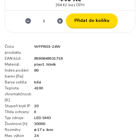
364 Kč
bez DPH
Přidat do košíku
Číslo
WFPR03-24W
produktu:
EAN kód:
8590849531718
Materiál:
plast, hliník
Index podání
80
barev [Ra]:
Barva světla:
bílá
Teplota
4100
chromatičnosti
[K]:
Stupeň krytí IP:
20
Třída ochrany:
II
Typ zdroje:
LED SMD
Životnost [h]:
30000
Rozměry:
⌀ 17 x 4cm
Max. výkon
24