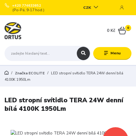
+420 774633652
CZK
(Po-Pá, 9-17 hod.)
0
0 Kč
Menu
Značka ECOLITE
LED stropní svítidlo TERA 24W denní bílá
4100K 1950Lm
LED stropní svítidlo TERA 24W denní
bílá 4100K 1950Lm