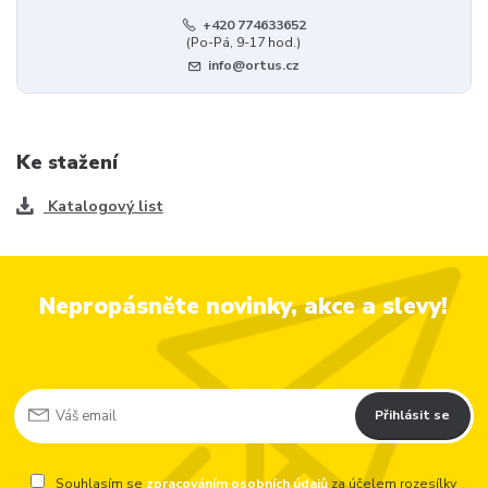
+420 774633652
(Po-Pá, 9-17 hod.)
info@ortus.cz
Ke stažení
Katalogový list
Nepropásněte novinky, akce a slevy!
Přihlásit se
Souhlasím se
zpracováním osobních údajů
za účelem rozesílky