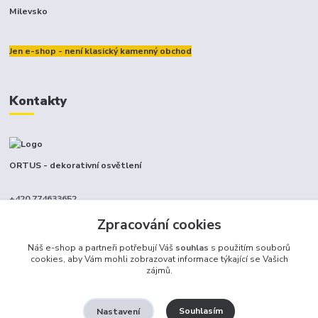
Milevsko
Jen e-shop - není klasický kamenný obchod
Kontakty
ORTUS - dekorativní osvětlení
+420 774633652
(Po-Pá, 9-17 hod.)
Zpracování cookies
info@ortus.cz
Náš e-shop a partneři potřebují Váš
souhlas
s použitím souborů
cookies, aby Vám mohli zobrazovat informace týkající se Vašich
zájmů.
Souhlasím
Nastavení