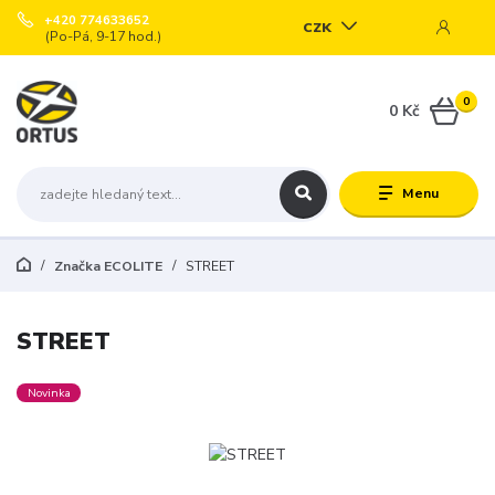
+420 774633652
CZK
(Po-Pá, 9-17 hod.)
0
0 Kč
Menu
Značka ECOLITE
STREET
STREET
Novinka