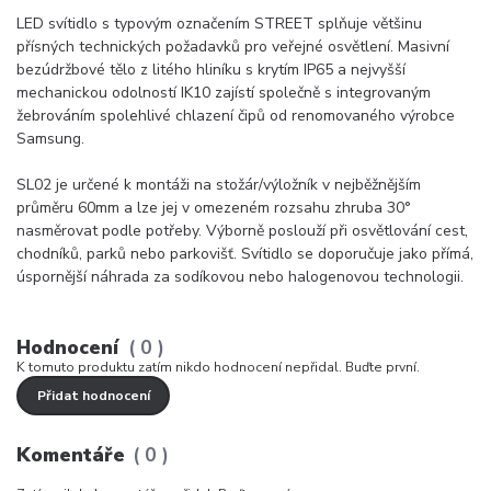
LED svítidlo s typovým označením STREET splňuje většinu
přísných technických požadavků pro veřejné osvětlení. Masivní
bezúdržbové tělo z litého hliníku s krytím IP65 a nejvyšší
mechanickou odolností IK10 zajístí společně s integrovaným
žebrováním spolehlivé chlazení čipů od renomovaného výrobce
Samsung.
SL02 je určené k montáži na stožár/výložník v nejběžnějším
průměru 60mm a lze jej v omezeném rozsahu zhruba 30°
nasměrovat podle potřeby. Výborně poslouží při osvětlování cest,
chodníků, parků nebo parkovišť. Svítidlo se doporučuje jako přímá,
úspornější náhrada za sodíkovou nebo halogenovou technologii.
Hodnocení
0
K tomuto produktu zatím nikdo hodnocení nepřidal. Buďte první.
Přidat hodnocení
Komentáře
0