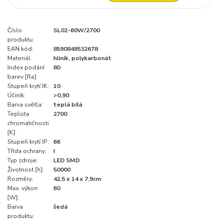
Číslo
SL02-60W/2700
produktu:
EAN kód:
8590849532678
Materiál:
hliník, polykarbonát
Index podání
80
barev [Ra]:
Stupeň krytí IK:
10
Účiník:
>0,90
Barva světla:
teplá bílá
Teplota
2700
chromatičnosti
[K]:
Stupeň krytí IP:
66
Třída ochrany:
I
Typ zdroje:
LED SMD
Životnost [h]:
50000
Rozměry:
42,5 x 14 x 7,9cm
Max. výkon
60
[W]:
Barva
šedá
produktu: