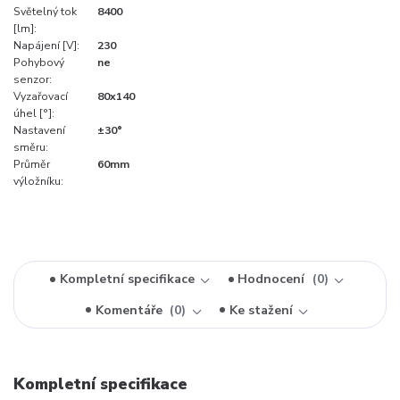
Světelný tok
8400
[lm]:
Napájení [V]:
230
Pohybový
ne
senzor:
Vyzařovací
80x140
úhel [°]:
Nastavení
±30°
směru:
Průměr
60mm
výložníku:
Kompletní specifikace
Hodnocení
0
Komentáře
0
Ke stažení
Kompletní specifikace