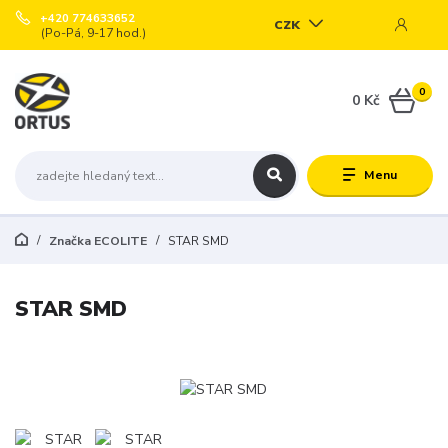
+420 774633652
CZK
(Po-Pá, 9-17 hod.)
0
0 Kč
Menu
Značka ECOLITE
STAR SMD
STAR SMD