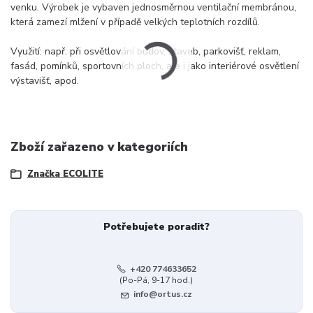
venku. Výrobek je vybaven jednosměrnou ventilační membránou,
která zamezí mlžení v případě velkých teplotních rozdílů.
Využití: např. při osvětlování budov, staveb, parkovišť, reklam,
fasád, pomínků, sportovních ploch, ale i jako interiérové osvětlení
výstavišť, apod.
Zboží zařazeno v kategoriích
Značka ECOLITE
Potřebujete poradit?
+420 774633652
(Po-Pá, 9-17 hod.)
info@ortus.cz