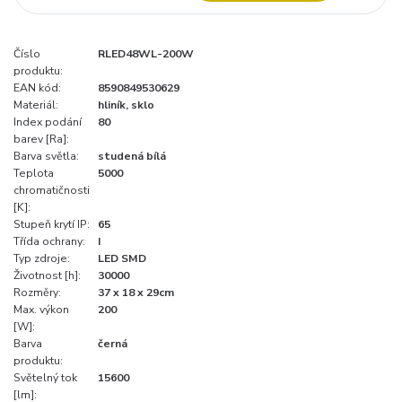
Číslo
RLED48WL-200W
produktu:
EAN kód:
8590849530629
Materiál:
hliník, sklo
Index podání
80
barev [Ra]:
Barva světla:
studená bílá
Teplota
5000
chromatičnosti
[K]:
Stupeň krytí IP:
65
Třída ochrany:
I
Typ zdroje:
LED SMD
Životnost [h]:
30000
Rozměry:
37 x 18 x 29cm
Max. výkon
200
[W]:
Barva
černá
produktu:
Světelný tok
15600
[lm]: