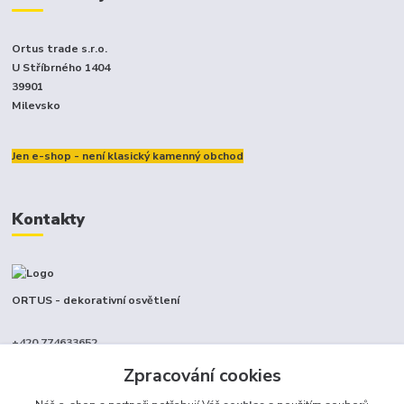
Ortus trade s.r.o.
U Stříbrného 1404
39901
Milevsko
Jen e-shop - není klasický kamenný obchod
Kontakty
ORTUS - dekorativní osvětlení
+420 774633652
(Po-Pá, 9-17 hod.)
Zpracování cookies
info@ortus.cz