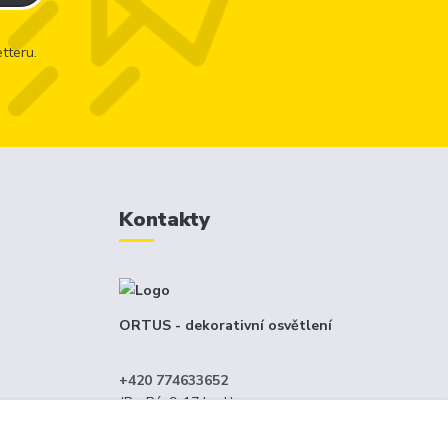
tteru.
Kontakty
ORTUS - dekorativní osvětlení
+420 774633652
(Po-Pá, 9-17 hod.)
menný
info@ortus.cz