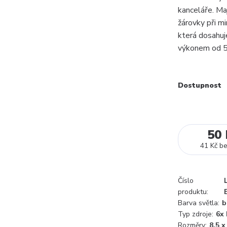
kanceláře. Maj
žárovky při mi
která dosahuj
výkonem od 
Dostupnost
50 
41 Kč
b
Číslo
produktu:
Barva světla:
b
Typ zdroje:
6x
Rozměry:
8,5 