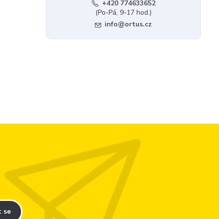
+420 774633652
(Po-Pá, 9-17 hod.)
info@ortus.cz
t se