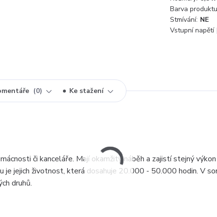
Barva produktu
Stmívání:
NE
Vstupní napětí 
omentáře
0
Ke stažení
mácnosti či kanceláře. Mají okamžitý náběh a zajistí stejný výkon
 je jejich životnost, která dosahuje 20.000 - 50.000 hodin. V s
ch druhů.