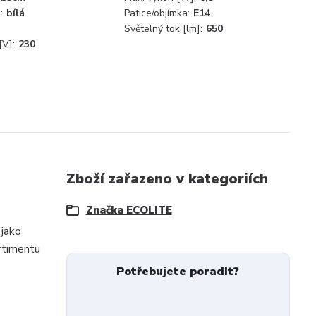
:
bílá
Patice/objímka:
E14
Světelný tok [lm]:
650
[V]:
230
Zboží zařazeno v kategoriích
Značka ECOLITE
 jako
ortimentu
Potřebujete poradit?