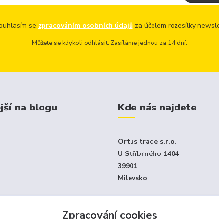
uhlasím se
zpracováním osobních údajů
za účelem rozesílky newsle
Můžete se kdykoli odhlásit. Zasíláme jednou za 14 dní.
jší na blogu
Kde nás najdete
Ortus trade s.r.o.
U Stříbrného 1404
39901
Milevsko
Jen e-shop - není klasický ka
Zpracování cookies