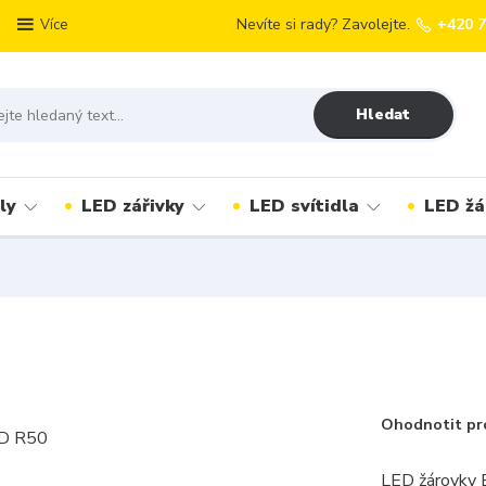
Nevíte si rady? Zavolejte.
+420 
Více
Hledat
ly
LED zářivky
LED svítidla
LED žá
Ohodnotit pr
LED žárovky Ec