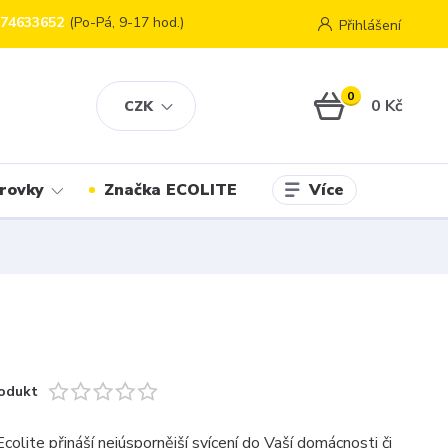
774633652
(Po-Pá, 9-17 hod.)
Přihlášení
0
0 Kč
CZK
Více
rovky
Značka ECOLITE
odukt
olite přináší nejúspornější svícení do Vaší domácnosti či