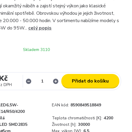
í okamžitý náběh a zajistí stejný výkon jako klasické
nimální spotřebě. Obrovskou výhodou je jejich životnost,
e 20.000 - 50.000 hodin. V sortimentu nabízíme modely s
5W do 95W...
celý popis
Skladem 3110
Kč
Přidat do košíku
ez DPH
LED6,5W-
EAN kód:
8590849518849
E14/R50/4200
ílá
Teplota chromatičnosti [K]:
4200
 LED SMD2835
Životnost [h]:
30000
x ⌀5cm
Max. výkon [W]:
6,5