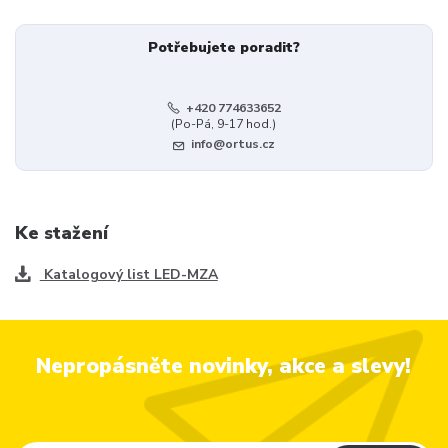
Potřebujete poradit?
+420 774633652
(Po-Pá, 9-17 hod.)
info@ortus.cz
Ke stažení
Katalogový list LED-MZA
Nepropásněte novinky, akce a slevy!