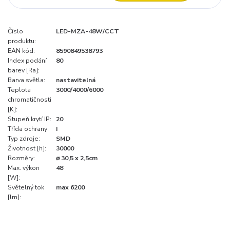
Číslo
LED-MZA-48W/CCT
produktu:
EAN kód:
8590849538793
Index podání
80
barev [Ra]:
Barva světla:
nastavitelná
Teplota
3000/4000/6000
chromatičnosti
[K]:
Stupeň krytí IP:
20
Třída ochrany:
I
Typ zdroje:
SMD
Životnost [h]:
30000
Rozměry:
⌀ 30,5 x 2,5cm
Max. výkon
48
[W]:
Světelný tok
max 6200
[lm]: