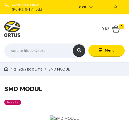
+420 774633652
CZK
(Po-Pá, 9-17 hod.)
0
0 Kč
Menu
Značka ECOLITE
SMD MODUL
SMD MODUL
Novinka