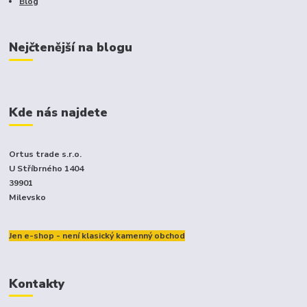
Blog
Nejčtenější na blogu
Kde nás najdete
Ortus trade s.r.o.
U Stříbrného 1404
39901
Milevsko
Jen e-shop - není klasický kamenný obchod
Kontakty