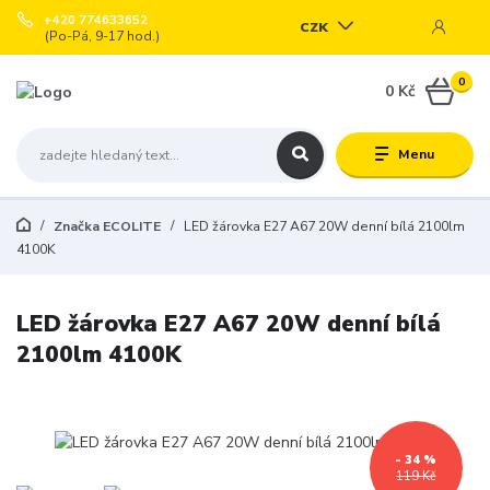
+420 774633652
CZK
(Po-Pá, 9-17 hod.)
0
0 Kč
Menu
Značka ECOLITE
LED žárovka E27 A67 20W denní bílá 2100lm
4100K
LED žárovka E27 A67 20W denní bílá
2100lm 4100K
- 34 %
119 Kč