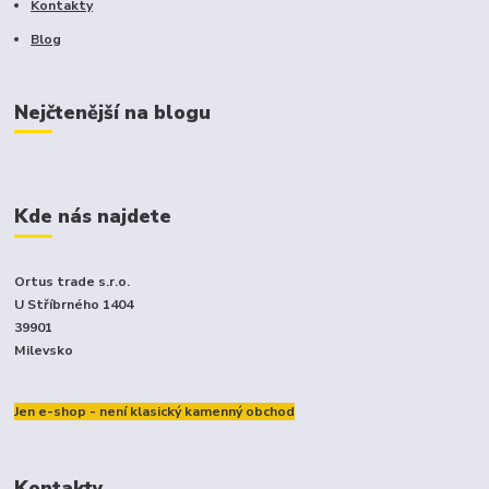
Kontakty
Blog
Nejčtenější na blogu
Kde nás najdete
Ortus trade s.r.o.
U Stříbrného 1404
39901
Milevsko
Jen e-shop - není klasický kamenný obchod
Kontakty