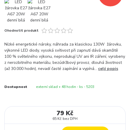
Ohodnotit produkt
Nízké energetické nároky, náhrada za klasickou 130W žárovku,
výkonné LED diody, vysoká svítivost při zapnutí dává okamžitě
100 % světelného výkonu, neprodukují UV ani IR záření, vyrobeny
z nerozbitného materiálu, bezúdržbový provoz, dlouhá životnost
(až 30.000 hodin), nevadí časté zapínání a vypíná...
celý popis
Dostupnost
externí sklad + 48 hodin - ks - 5203
79 Kč
65 Kč
bez DPH