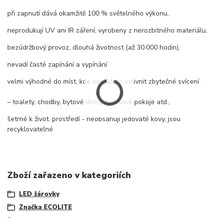
při zapnutí dává okamžitě 100 % světelného výkonu,
neprodukují UV ani IR záření, vyrobeny z nerozbitného materiálu,
bezúdržbový provoz, dlouhá životnost (až 30.000 hodin),
nevadí časté zapínání a vypínání
velmi výhodné do míst, kde nemůžete ovlivnit zbytečné svícení
– toalety, chodby, bytové domy, hotelové pokoje atd.,
šetrné k život. prostředí - neobsahují jedovaté kovy, jsou
recyklovatelné
Zboží zařazeno v kategoriích
LED žárovky
Značka ECOLITE