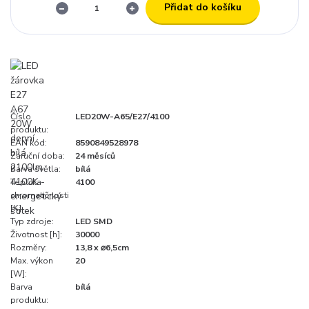
Přidat do košíku
Číslo
LED20W-A65/E27/4100
produktu:
EAN kód:
8590849528978
Záruční doba:
24 měsíců
Barva světla:
bílá
Teplota
4100
chromatičnosti
[K]:
Typ zdroje:
LED SMD
Životnost [h]:
30000
Rozměry:
13,8 x ⌀6,5cm
Max. výkon
20
[W]:
Barva
bílá
produktu: