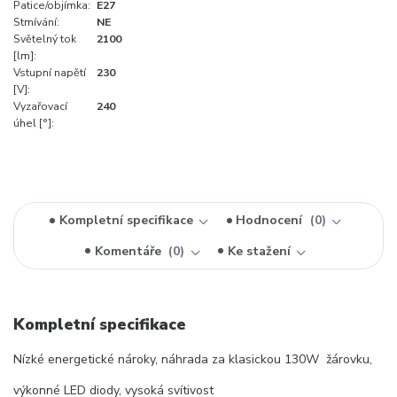
Patice/objímka:
E27
Stmívání:
NE
Světelný tok
2100
[lm]:
Vstupní napětí
230
[V]:
Vyzařovací
240
úhel [°]:
Kompletní specifikace
Hodnocení
0
Komentáře
0
Ke stažení
Kompletní specifikace
Nízké energetické nároky, náhrada za klasickou 130W žárovku,
výkonné LED diody, vysoká svítivost