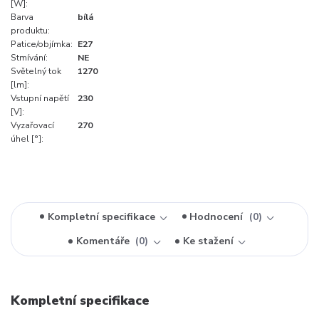
[W]:
Barva
bílá
produktu:
Patice/objímka:
E27
Stmívání:
NE
Světelný tok
1270
[lm]:
Vstupní napětí
230
[V]:
Vyzařovací
270
úhel [°]:
Kompletní specifikace
Hodnocení
0
Komentáře
0
Ke stažení
Kompletní specifikace