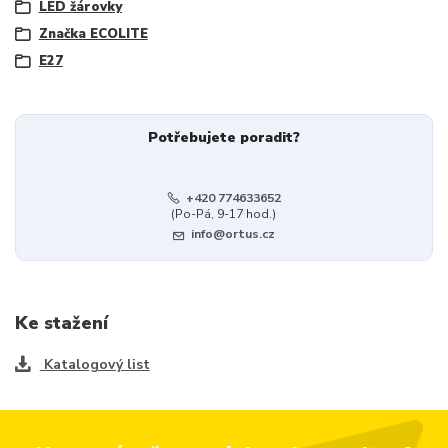
LED žárovky
Značka ECOLITE
E27
Potřebujete poradit?
+420 774633652
(Po-Pá, 9-17 hod.)
info@ortus.cz
Ke stažení
Katalogový list