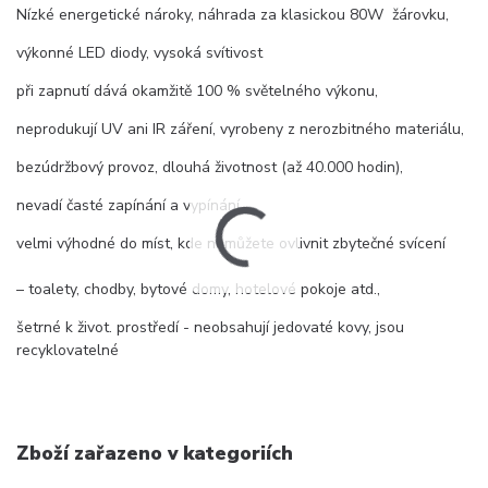
Nízké energetické nároky, náhrada za klasickou 80W žárovku,
výkonné LED diody, vysoká svítivost
při zapnutí dává okamžitě 100 % světelného výkonu,
neprodukují UV ani IR záření, vyrobeny z nerozbitného materiálu,
bezúdržbový provoz, dlouhá životnost (až 40.000 hodin),
nevadí časté zapínání a vypínání
velmi výhodné do míst, kde nemůžete ovlivnit zbytečné svícení
– toalety, chodby, bytové domy, hotelové pokoje atd.,
šetrné k život. prostředí - neobsahují jedovaté kovy, jsou
recyklovatelné
Zboží zařazeno v kategoriích