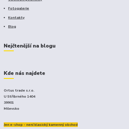
Fotogalerie
Kontakty
Blog
Nejčtenější na blogu
Kde nás najdete
Ortus trade s.r.o.
U Stříbrného 1404
39901
Milevsko
Jen e-shop - není klasický kamenný obchod