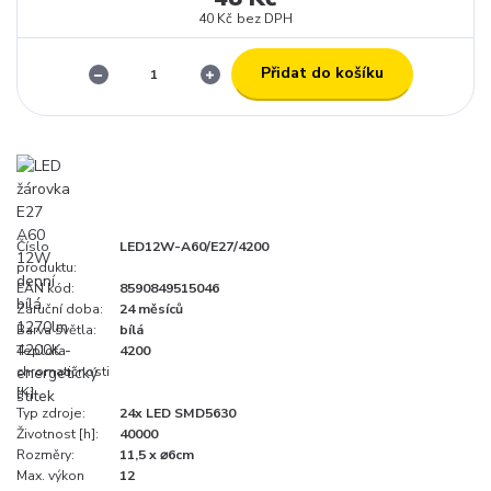
40 Kč
bez DPH
Přidat do košíku
Číslo
LED12W-A60/E27/4200
produktu:
EAN kód:
8590849515046
Záruční doba:
24 měsíců
Barva světla:
bílá
Teplota
4200
chromatičnosti
[K]:
Typ zdroje:
24x LED SMD5630
Životnost [h]:
40000
Rozměry:
11,5 x ⌀6cm
Max. výkon
12