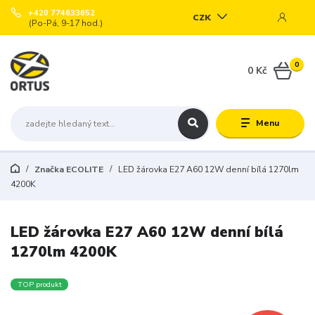
+420 774633652
CZK
(Po-Pá, 9-17 hod.)
0
0 Kč
Menu
Značka ECOLITE
LED žárovka E27 A60 12W denní bílá 1270lm
4200K
LED žárovka E27 A60 12W denní bílá
1270lm 4200K
TOP produkt