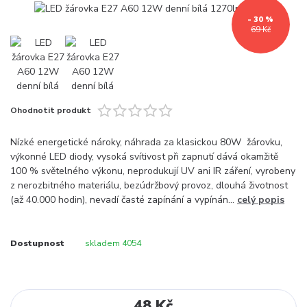
- 30 %
69 Kč
Ohodnotit produkt
Nízké energetické nároky, náhrada za klasickou 80W žárovku,
výkonné LED diody, vysoká svítivost při zapnutí dává okamžitě
100 % světelného výkonu, neprodukují UV ani IR záření, vyrobeny
z nerozbitného materiálu, bezúdržbový provoz, dlouhá životnost
(až 40.000 hodin), nevadí časté zapínání a vypínán...
celý popis
Dostupnost
skladem 4054
48 Kč