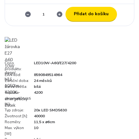
Přidat do košíku
Číslo
LED10W-A60/E27/4200
produktu:
EAN kód:
8590849514964
Záruční doba:
24 měsíců
Barva světla:
bílá
Teplota
4200
chromatičnosti
[K]:
Typ zdroje:
20x LED SMD5630
Životnost [h]:
40000
Rozměry:
11,5 x ⌀6cm
Max. výkon
10
[W]: