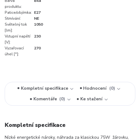
Barva
bílá
produktu:
Patice/objímka:
E27
Stmívání:
NE
Světelný tok
1050
[lm]:
Vstupní napětí
230
[V]:
Vyzařovací
270
úhel [°]:
Kompletní specifikace
Hodnocení
0
Komentáře
0
Ke stažení
Kompletní specifikace
Nízké energetické nároky, náhrada za klasickou 75W žárovku,