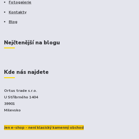
Fotogalerie
Kontakty
Blog
Nejčtenější na blogu
Kde nás najdete
Ortus trade s.r.o.
U Stříbrného 1404
39901
Milevsko
Jen e-shop - není klasický kamenný obchod