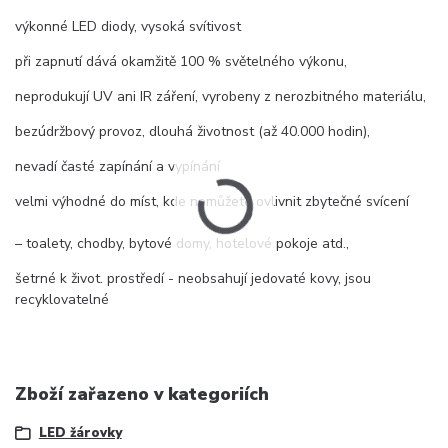
výkonné LED diody, vysoká svítivost
při zapnutí dává okamžitě 100 % světelného výkonu,
neprodukují UV ani IR záření, vyrobeny z nerozbitného materiálu,
bezúdržbový provoz, dlouhá životnost (až 40.000 hodin),
nevadí časté zapínání a vypínání
velmi výhodné do míst, kde nemůžete ovlivnit zbytečné svícení
– toalety, chodby, bytové domy, hotelové pokoje atd.,
šetrné k život. prostředí - neobsahují jedovaté kovy, jsou
recyklovatelné
Zboží zařazeno v kategoriích
LED žárovky