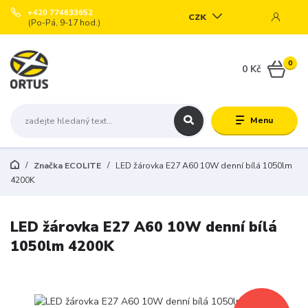
+420 774633652
CZK
(Po-Pá, 9-17 hod.)
0
0 Kč
Menu
Značka ECOLITE
LED žárovka E27 A60 10W denní bílá 1050lm
4200K
LED žárovka E27 A60 10W denní bílá
1050lm 4200K