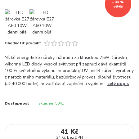
- 31 %
59 Kč
Ohodnotit produkt
Nízké energetické nároky, náhrada za klasickou 75W žárovku,
výkonné LED diody, vysoká svítivost při zapnutí dává okamžitě
100 % světelného výkonu, neprodukují UV ani IR záření, vyrobeny
z nerozbitného materiálu, bezúdržbový provoz, dlouhá životnost
(až 40.000 hodin), nevadí časté zapínání a vypínán...
celý popis
Dostupnost
skladem 5041
41 Kč
34 Kč
bez DPH