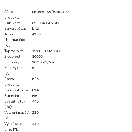
Číslo
LED5W-SV/E14/4100
produktu:
EAN kód:
8590849515145
Barva světla:
bílá
Teplota
4100
chromatičnosti
[K]:
Typ zdroje:
15x LED SMD2835
Životnost [h]:
30000
Rozměry:
10,3 x ⌀3,7cm
Max. výkon
5
[W]:
Barva
bílá
produktu:
Patice/objímka:
E14
Stmívání:
NE
Světelný tok
440
[lm]:
Vstupní napětí
230
[V]:
Vyzařovací
210
úhel [°]: