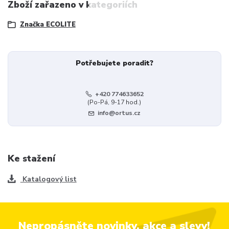
Zboží zařazeno v kategoriích
Značka ECOLITE
Potřebujete poradit?
+420 774633652
(Po-Pá, 9-17 hod.)
info@ortus.cz
Ke stažení
Katalogový list
Nepropásněte novinky, akce a slevy!