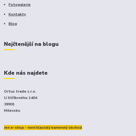
Fotogalerie
Kontakty
Blog
Nejčtenější na blogu
Kde nás najdete
Ortus trade s.r.o.
U Stříbrného 1404
39901
Milevsko
Jen e-shop - není klasický kamenný obchod