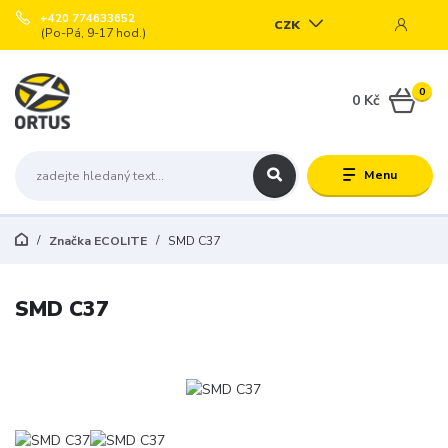
+420 774633652
CZK
(Po-Pá, 9-17 hod.)
0
0 Kč
Menu
Značka ECOLITE
SMD C37
SMD C37