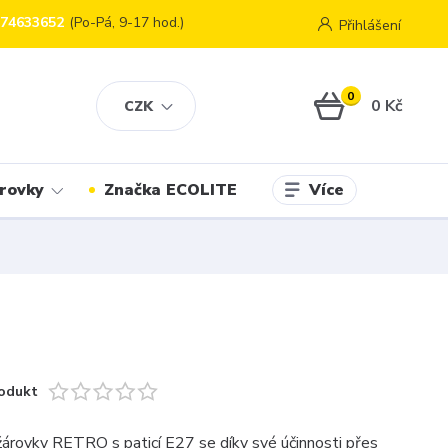
774633652
(Po-Pá, 9-17 hod.)
Přihlášení
0
0 Kč
CZK
Více
rovky
Značka ECOLITE
odukt
árovky RETRO s paticí E27 se díky své účinnosti přes