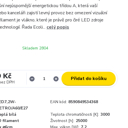
 nejúspornější energetickou třídou A, která vaší
bo kanceláři zajistí levný provoz bez omezení vizuální
ilament je vlákno, které je právě pro čiré LED zdroje
echnologií. Řada Ecoli...
celý popis
Skladem 2804
9 Kč
Přidat do košíku
bez DPH
ED7,2W-
EAN kód:
8590849534368
ETRO/A60/E27
eplá bílá
Teplota chromatičnosti [K]:
3000
D filament
Životnost [h]:
25000
 x ⌀6cm
Max. výkon [W]:
7,2