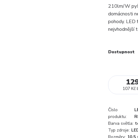
210lm/W pyšní
domácnosti ne
pohody. LED f
nejvhodnější t
Dostupnost
12
107 Kč
Číslo
L
produktu:
R
Barva světla:
t
Typ zdroje:
LE
Rozměry:
10,5