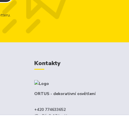
tteru.
Kontakty
ORTUS - dekorativní osvětlení
+420 774633652
(Po-Pá, 9-17 hod.)
menný
info@ortus.cz