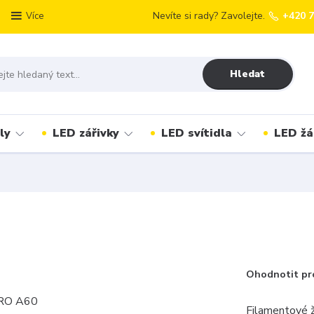
Nevíte si rady? Zavolejte.
+420 
Více
Hledat
ly
LED zářivky
LED svítidla
LED žá
Ohodnotit pr
Filamentové ž