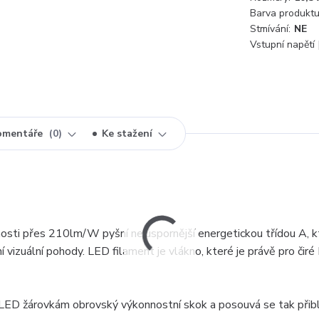
Barva produktu
Stmívání:
NE
Vstupní napětí 
omentáře
0
Ke stažení
osti přes 210lm/W pyšní nejúspornější energetickou třídou A, k
 vizuální pohody. LED filament je vlákno, které je právě pro čir
ED žárovkám obrovský výkonnostní skok a posouvá se tak přibl