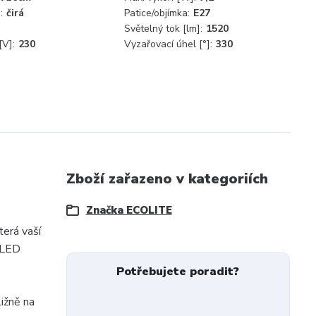
:
čirá
Patice/objímka:
E27
Světelný tok [lm]:
1520
[V]:
230
Vyzařovací úhel [°]:
330
Zboží zařazeno v kategoriích
Značka ECOLITE
terá vaší
é LED
Potřebujete poradit?
ižně na