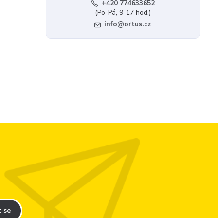
+420 774633652
(Po-Pá, 9-17 hod.)
info@ortus.cz
t se