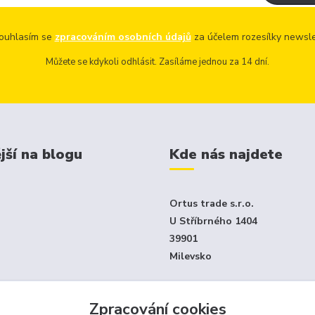
uhlasím se
zpracováním osobních údajů
za účelem rozesílky newsle
Můžete se kdykoli odhlásit. Zasíláme jednou za 14 dní.
jší na blogu
Kde nás najdete
Ortus trade s.r.o.
U Stříbrného 1404
39901
Milevsko
Jen e-shop - není klasický ka
Zpracování cookies