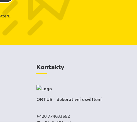
tteru.
Kontakty
ORTUS - dekorativní osvětlení
+420 774633652
(Po-Pá, 9-17 hod.)
menný
info@ortus.cz