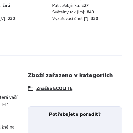
:
čirá
Patice/objímka:
E27
Světelný tok [lm]:
840
[V]:
230
Vyzařovací úhel [°]:
330
Zboží zařazeno v kategoriích
Značka ECOLITE
terá vaší
é LED
Potřebujete poradit?
ižně na