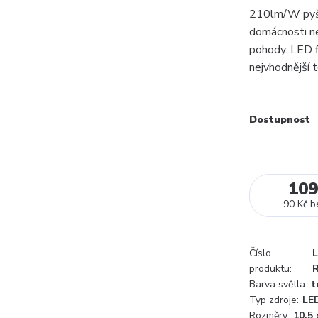
210lm/W pyšní
domácnosti ne
pohody. LED f
nejvhodnější t
Dostupnost
109
90 Kč
b
Číslo
produktu:
Barva světla:
t
Typ zdroje:
LE
Rozměry:
10,5