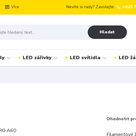
Nevíte si rady? Zavolejte.
+420 
Více
Hledat
ly
LED zářivky
LED svítidla
LED žá
Ohodnotit pr
Filamentové ž