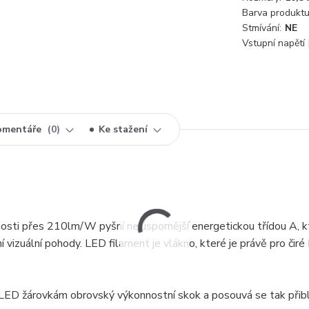
Barva produktu
Stmívání:
NE
Vstupní napětí 
omentáře
0
Ke stažení
osti přes 210lm/W pyšní nejúspornější energetickou třídou A, k
 vizuální pohody. LED filament je vlákno, které je právě pro čir
ED žárovkám obrovský výkonnostní skok a posouvá se tak přibl