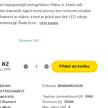
 nejúspornější energetickou třídou A, která vaší
bo kanceláři zajistí levný provoz bez omezení vizuální
ilament je vlákno, které je právě pro čiré LED zdroje
echnologií. Řada Ecoli...
celý popis
Skladem 940
 Kč
Přidat do košíku
ez DPH
LED4W-
EAN kód:
8590849534320
RETRO/A60/E27
eplá bílá
Teplota chromatičnosti [K]:
3000
D filament
Životnost [h]:
25000
 x ⌀6cm
Max. výkon [W]:
4