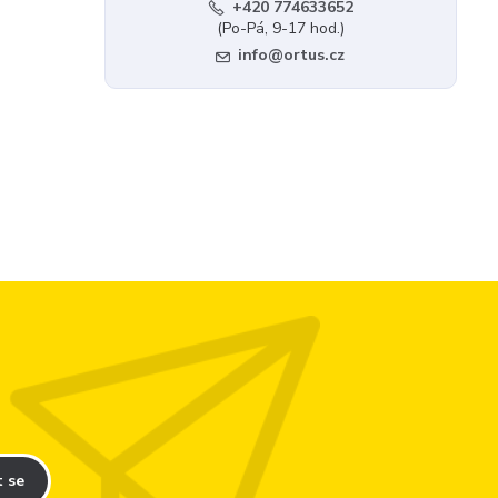
+420 774633652
(Po-Pá, 9-17 hod.)
info@ortus.cz
t se