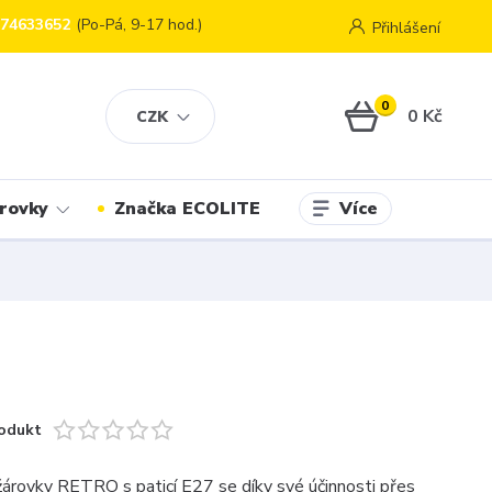
774633652
(Po-Pá, 9-17 hod.)
Přihlášení
0
0 Kč
CZK
Více
rovky
Značka ECOLITE
odukt
árovky RETRO s paticí E27 se díky své účinnosti přes