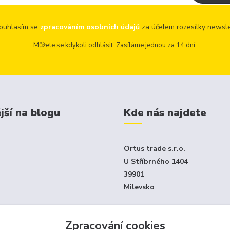
uhlasím se
zpracováním osobních údajů
za účelem rozesílky newsle
Můžete se kdykoli odhlásit. Zasíláme jednou za 14 dní.
jší na blogu
Kde nás najdete
Ortus trade s.r.o.
U Stříbrného 1404
39901
Milevsko
Jen e-shop - není klasický ka
Zpracování cookies