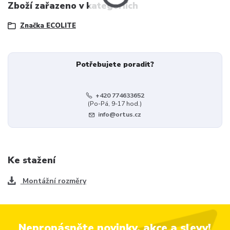
Zboží zařazeno v kategoriích
Značka ECOLITE
Potřebujete poradit?
+420 774633652
(Po-Pá, 9-17 hod.)
info@ortus.cz
Ke stažení
Montážní rozměry
Nepropásněte novinky, akce a slevy!