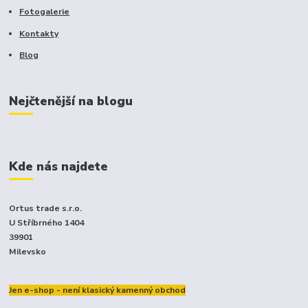
Fotogalerie
Kontakty
Blog
Nejčtenější na blogu
Kde nás najdete
Ortus trade s.r.o.
U Stříbrného 1404
39901
Milevsko
Jen e-shop - není klasický kamenný obchod