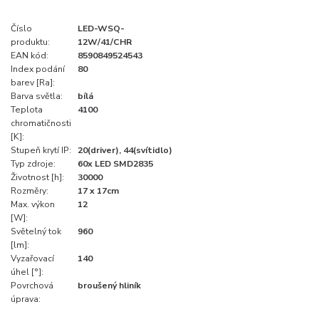
Číslo
LED-WSQ-
produktu:
12W/41/CHR
EAN kód:
8590849524543
Index podání
80
barev [Ra]:
Barva světla:
bílá
Teplota
4100
chromatičnosti
[K]:
Stupeň krytí IP:
20(driver), 44(svítidlo)
Typ zdroje:
60x LED SMD2835
Životnost [h]:
30000
Rozměry:
17 x 17cm
Max. výkon
12
[W]:
Světelný tok
960
[lm]:
Vyzařovací
140
úhel [°]:
Povrchová
broušený hliník
úprava: