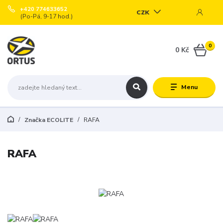
+420 774633652
CZK
(Po-Pá, 9-17 hod.)
0
0 Kč
Menu
Značka ECOLITE
RAFA
RAFA