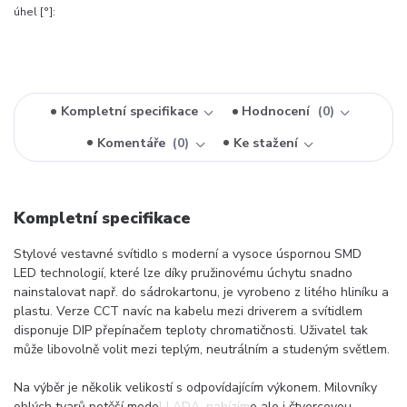
úhel [°]:
Kompletní specifikace
Hodnocení
0
Komentáře
0
Ke stažení
Kompletní specifikace
Stylové vestavné svítidlo s moderní a vysoce úspornou SMD
LED technologií, které lze díky pružinovému úchytu snadno
nainstalovat např. do sádrokartonu, je vyrobeno z litého hliníku a
plastu. Verze CCT navíc na kabelu mezi driverem a svítidlem
disponuje DIP přepínačem teploty chromatičnosti. Uživatel tak
může libovolně volit mezi teplým, neutrálním a studeným světlem.
Na výběr je několik velikostí s odpovídajícím výkonem. Milovníky
oblých tvarů potěší model LADA, nabízíme ale i čtvercovou