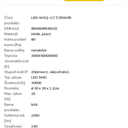
Číslo
LED-WSQ-CCT/25W/BI
produktu:
EAN kód:
8590849536102
Materiál:
hliník, plast
Index podání
80
barev [Ra]:
Barva světla:
variabilní
Teplota
3000/4000/6000
chromatičnosti
[K]:
Stupeň krytí IP:
20(driver), 44(svítidlo)
Typ zdroje:
LED SMD
Životnost [h]:
30000
Rozměry:
⌀ 30 x 30 x 1,2cm
Max. výkon
25
[W]:
Barva
bílá
produktu:
Světelný tok
2260
[lm]:
Vyzařovací
140