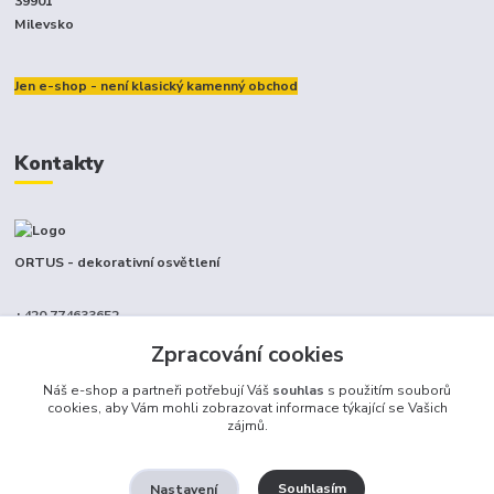
39901
Milevsko
Jen e-shop - není klasický kamenný obchod
Kontakty
ORTUS - dekorativní osvětlení
+420 774633652
(Po-Pá, 9-17 hod.)
Zpracování cookies
info@ortus.cz
Náš e-shop a partneři potřebují Váš
souhlas
s použitím souborů
cookies, aby Vám mohli zobrazovat informace týkající se Vašich
zájmů.
Souhlasím
Nastavení