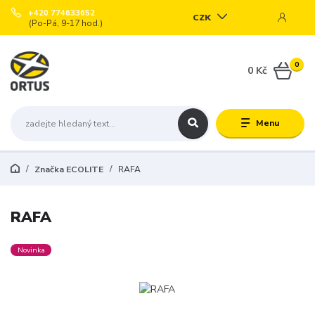
+420 774633652
CZK
(Po-Pá, 9-17 hod.)
0
0 Kč
Menu
Značka ECOLITE
RAFA
RAFA
Novinka