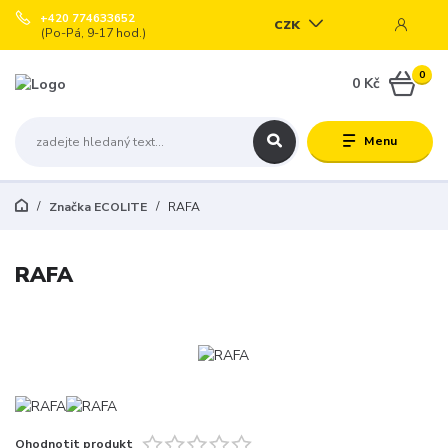
+420 774633652
CZK
(Po-Pá, 9-17 hod.)
0
0 Kč
Menu
Značka ECOLITE
RAFA
RAFA
Ohodnotit produkt