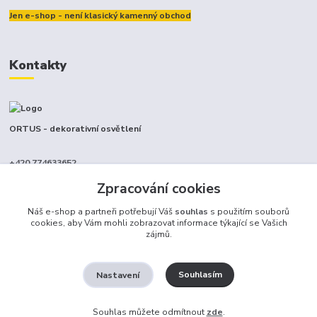
Jen e-shop - není klasický kamenný obchod
Kontakty
ORTUS - dekorativní osvětlení
+420 774633652
(Po-Pá, 9-17 hod.)
Zpracování cookies
info@ortus.cz
Náš e-shop a partneři potřebují Váš
souhlas
s použitím souborů
cookies, aby Vám mohli zobrazovat informace týkající se Vašich
zájmů.
Souhlasím
Nastavení
Ortus trade s.r.o.
Souhlas můžete odmítnout
zde
.
Vytvořeno na
Eshop-rychle.cz