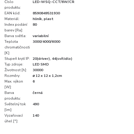
Číslo
LED-WSQ-CCT/6W/CR
produktu:
EAN kód:
8590849531930
Materiál:
hliník, plast
Index podání
80
barev [Ra]:
Barva světla:
variabilní
Teplota
3000/4000/6000
chromatičnosti
[K]:
Stupeň krytí IP:
20(driver), 44(svítidlo)
Typ zdroje:
LED SMD
Životnost [h]:
30000
Rozměry:
⌀ 12 x 12 x 1,2cm
Max. výkon
6
[W]:
Barva
černá
produktu:
Světelný tok
490
[lm]:
Vyzařovací
140
úhel [°]: