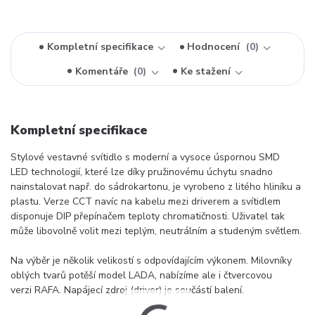
Kompletní specifikace
Hodnocení
0
Komentáře
0
Ke stažení
Kompletní specifikace
Stylové vestavné svítidlo s moderní a vysoce úspornou SMD
LED technologií, které lze díky pružinovému úchytu snadno
nainstalovat např. do sádrokartonu, je vyrobeno z litého hliníku a
plastu. Verze CCT navíc na kabelu mezi driverem a svítidlem
disponuje DIP přepínačem teploty chromatičnosti. Uživatel tak
může libovolně volit mezi teplým, neutrálním a studeným světlem.
Na výběr je několik velikostí s odpovídajícím výkonem. Milovníky
oblých tvarů potěší model LADA, nabízíme ale i čtvercovou
verzi RAFA. Napájecí zdroj (driver) je součástí balení.