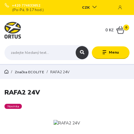
+420 774633652
CZK
(Po-Pá, 9-17 hod.)
0
0 Kč
Menu
Značka ECOLITE
RAFA2 24V
RAFA2 24V
Novinka