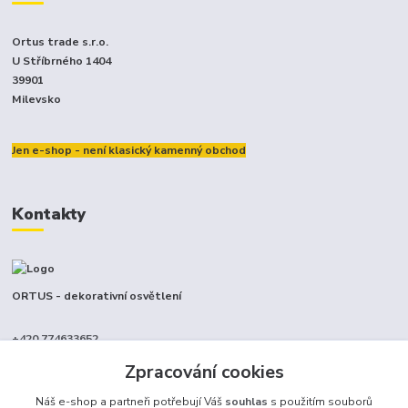
Ortus trade s.r.o.
U Stříbrného 1404
39901
Milevsko
Jen e-shop - není klasický kamenný obchod
Kontakty
ORTUS - dekorativní osvětlení
+420 774633652
(Po-Pá, 9-17 hod.)
Zpracování cookies
info@ortus.cz
Náš e-shop a partneři potřebují Váš
souhlas
s použitím souborů