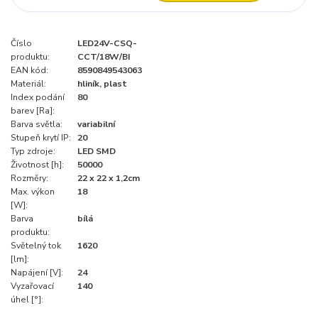
Číslo
LED24V-CSQ-
produktu:
CCT/18W/BI
EAN kód:
8590849543063
Materiál:
hliník, plast
Index podání
80
barev [Ra]:
Barva světla:
variabilní
Stupeň krytí IP:
20
Typ zdroje:
LED SMD
Životnost [h]:
50000
Rozměry:
22 x 22 x 1,2cm
Max. výkon
18
[W]:
Barva
bílá
produktu:
Světelný tok
1620
[lm]:
Napájení [V]:
24
Vyzařovací
140
úhel [°]: