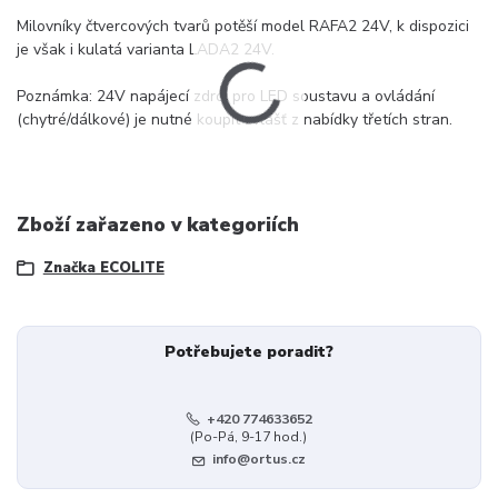
Milovníky čtvercových tvarů potěší model RAFA2 24V, k dispozici
je však i kulatá varianta LADA2 24V.
Poznámka: 24V napájecí zdroj pro LED soustavu a ovládání
(chytré/dálkové) je nutné koupit zvlášť z nabídky třetích stran.
Zboží zařazeno v kategoriích
Značka ECOLITE
Potřebujete poradit?
+420 774633652
(Po-Pá, 9-17 hod.)
info@ortus.cz