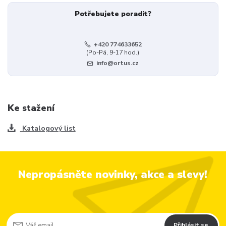
Potřebujete poradit?
+420 774633652
(Po-Pá, 9-17 hod.)
info@ortus.cz
Ke stažení
Katalogový list
Nepropásněte novinky, akce a slevy!
Přihlásit se