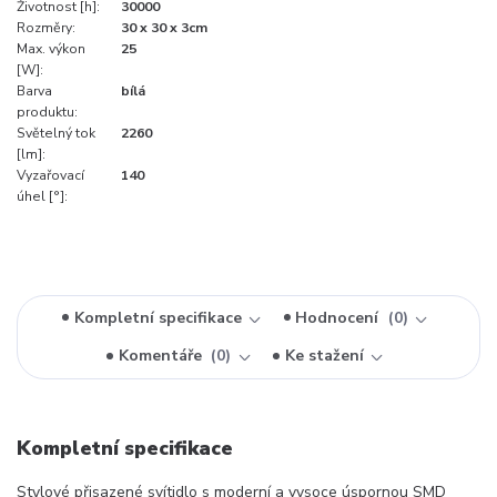
Životnost [h]:
30000
Rozměry:
30 x 30 x 3cm
Max. výkon
25
[W]:
Barva
bílá
produktu:
Světelný tok
2260
[lm]:
Vyzařovací
140
úhel [°]:
Kompletní specifikace
Hodnocení
0
Komentáře
0
Ke stažení
Kompletní specifikace
Stylové přisazené svítidlo s moderní a vysoce úspornou SMD