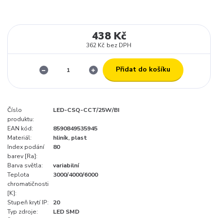
438 Kč
362 Kč
bez DPH
Přidat do košíku
Číslo
LED-CSQ-CCT/25W/BI
produktu:
EAN kód:
8590849535945
Materiál:
hliník, plast
Index podání
80
barev [Ra]:
Barva světla:
variabilní
Teplota
3000/4000/6000
chromatičnosti
[K]:
Stupeň krytí IP:
20
Typ zdroje:
LED SMD