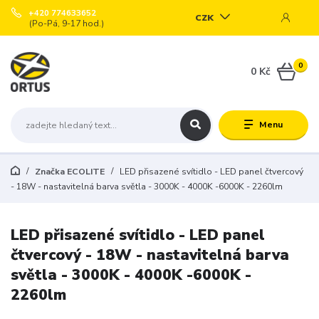
+420 774633652
CZK
(Po-Pá, 9-17 hod.)
0
0 Kč
Menu
Značka ECOLITE
LED přisazené svítidlo - LED panel čtvercový
- 18W - nastavitelná barva světla - 3000K - 4000K -6000K - 2260lm
LED přisazené svítidlo - LED panel
čtvercový - 18W - nastavitelná barva
světla - 3000K - 4000K -6000K -
2260lm