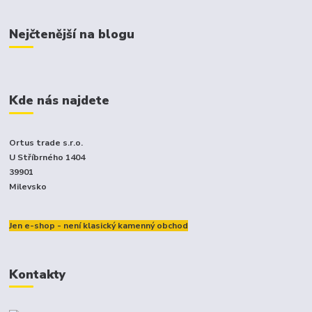
Nejčtenější na blogu
Kde nás najdete
Ortus trade s.r.o.
U Stříbrného 1404
39901
Milevsko
Jen e-shop - není klasický kamenný obchod
Kontakty