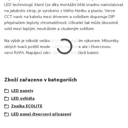
LED technologií, které lze díky montážní liště snadno nainstalovat
na jakýkoliv strop, je vyrobeno z litého hliníku a plastu. Verze
CCT navíc na kabelu mezi driverem a svítidlem disponuje DIP
přepínačem teploty chromatičnosti. Uživatel tak může libovolně
volit mezi teplým, neutrálním a studeným světlem.
Na výběr je několik velikostí s odpovídajícím výkonem. Milovníky
oblých tvarů potěší model LADA, nabízíme ale i čtvercovou
verzi RAFA. Napájecí zdroj (driver) je součástí balení.
Zboží zařazeno v kategoriích
LED panely
LED svítidla
Značka ECOLITE
LED panel čtvercový přisazený