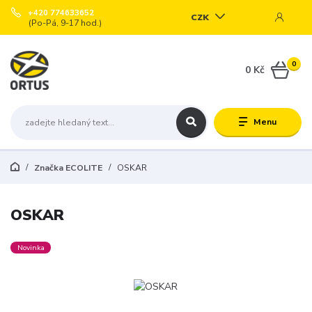
+420 774633652
CZK
(Po-Pá, 9-17 hod.)
0
0 Kč
Menu
Značka ECOLITE
OSKAR
OSKAR
Novinka