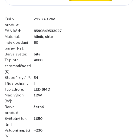
Číslo
Z1233-12W
produktu:
EAN kód:
8590849533927
Materiál:
hliník, sklo
Index podání
80
barev [Ra]:
Barva světla:
bílá
Teplota
4000
chromatičnosti
[K]:
Stupeň krytí IP:
54
Třída ochrany:
I
Typ zdroje:
LED SMD
Max. výkon
12W
[W]:
Barva
černá
produktu:
Světelný tok
1050
[lm]:
Vstupní napětí
~230
[V]: