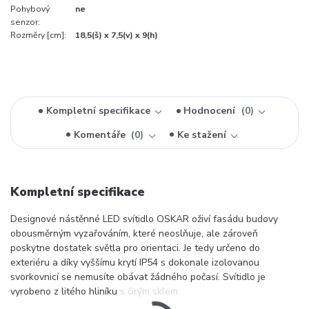
Pohybový
ne
senzor:
Rozměry [cm]:
18,5(š) x 7,5(v) x 9(h)
Kompletní specifikace
Hodnocení
0
Komentáře
0
Ke stažení
Kompletní specifikace
Designové nástěnné LED svítidlo OSKAR oživí fasádu budovy
obousměrným vyzařováním, které neoslňuje, ale zároveň
poskytne dostatek světla pro orientaci. Je tedy určeno do
exteriéru a díky vyššímu krytí IP54 s dokonale izolovanou
svorkovnicí se nemusíte obávat žádného počasí. Svítidlo je
vyrobeno z litého hliníku s čirým sklem.