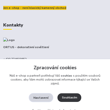
Jen e-shop - není klasický kamenný obchod
Kontakty
ORTUS - dekorativní osvětlení
+420 774633652
(Po-Pá, 9-17 hod.)
Zpracování cookies
info@ortus.cz
Náš e-shop a partneři potřebují Váš
souhlas
s použitím souborů
cookies, aby Vám mohli zobrazovat informace týkající se Vašich
zájmů.
Souhlasím
Nastavení
Ortus trade s.r.o.