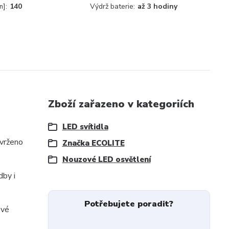
m]:
140
Výdrž baterie:
až 3 hodiny
Zboží zařazeno v kategoriích
LED svítidla
avrženo
Značka ECOLITE
Nouzové LED osvětlení
dby i
Potřebujete poradit?
ové