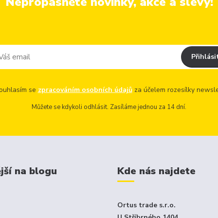
Nepropásněte novinky, akce a slevy!
Přihlási
uhlasím se
zpracováním osobních údajů
za účelem rozesílky newsle
Můžete se kdykoli odhlásit. Zasíláme jednou za 14 dní.
jší na blogu
Kde nás najdete
Ortus trade s.r.o.
U Stříbrného 1404