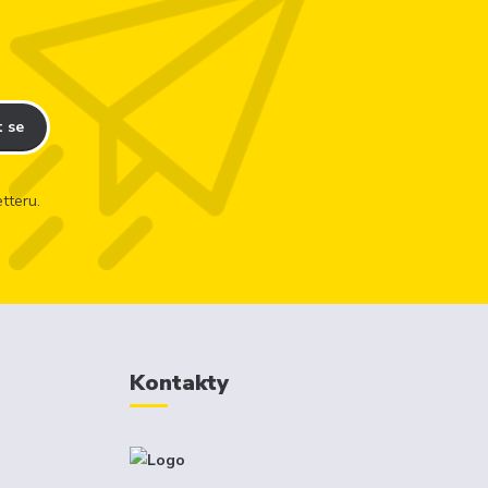
t se
tteru.
Kontakty