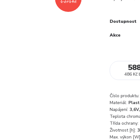
1 271 Kč
Dostupnost
Akce
58
486 Kč
Číslo produktu:
Materiál:
Plast
Napájení:
3,6V
Teplota chromat
Třída ochrany:
Životnost [h]:
3
Max. výkon [W]