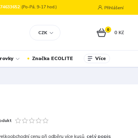
774633652
(Po-Pá, 9-17 hod.)
Přihlášení
0
0 Kč
CZK
Více
rovky
Značka ECOLITE
odukt
 velkoobchodní cenu při odběru více kusů.
celý popis