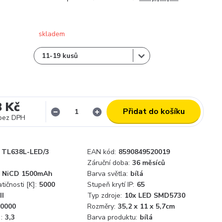
skladem
8 Kč
Přidat do košíku
bez DPH
TL638L-LED/3
EAN kód:
8590849520019
Záruční doba:
36 měsíců
, NiCD 1500mAh
Barva světla:
bílá
ičnosti [K]:
5000
Stupeň krytí IP:
65
II
Typ zdroje:
10x LED SMD5730
0000
Rozměry:
35,2 x 11 x 5,7cm
:
3,3
Barva produktu:
bílá