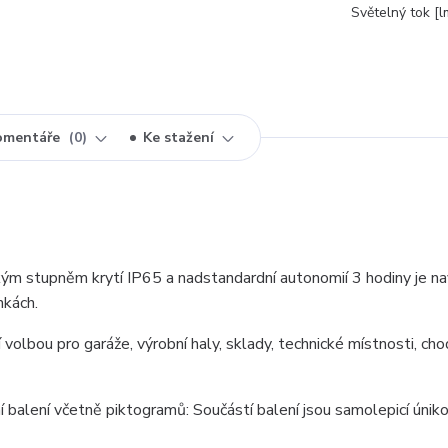
Světelný tok [l
omentáře
0
Ke stažení
ým stupněm krytí IP65 a nadstandardní autonomií 3 hodiny je n
nkách.
í volbou pro garáže, výrobní haly, sklady, technické místnosti, cho
í balení včetně piktogramů: Součástí balení jsou samolepicí únik