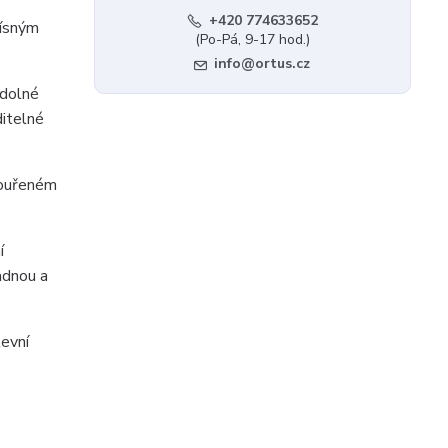
+420 774633652
řísným
(Po-Pá, 9-17 hod.)
info@ortus.cz
odolné
ditelné
kouřeném
í
adnou a
tevní