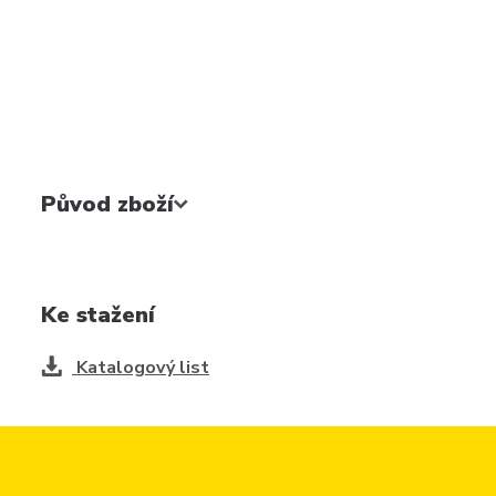
Původ zboží
Ke stažení
Katalogový list