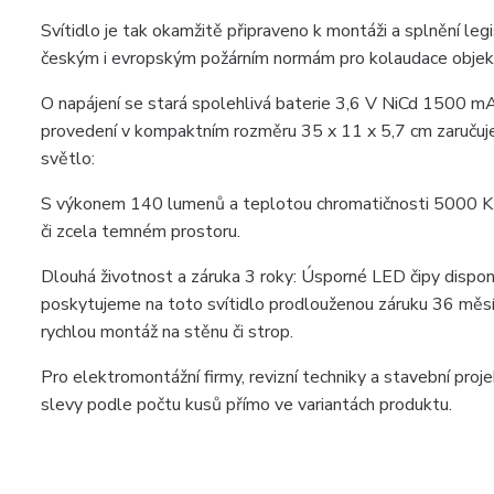
Svítidlo je tak okamžitě připraveno k montáži a splnění le
českým i evropským požárním normám pro kolaudace objek
O napájení se stará spolehlivá baterie 3,6 V NiCd 1500 
provedení v kompaktním rozměru 35 x 11 x 5,7 cm zaručuje 
světlo:
S výkonem 140 lumenů a teplotou chromatičnosti 5000 K (st
či zcela temném prostoru.
Dlouhá životnost a záruka 3 roky: Úsporné LED čipy disponu
poskytujeme na toto svítidlo prodlouženou záruku 36 měsíců
rychlou montáž na stěnu či strop.
Pro elektromontážní firmy, revizní techniky a stavební pr
slevy podle počtu kusů přímo ve variantách produktu.