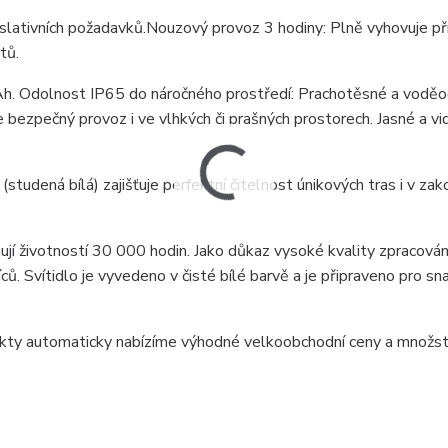
gislativních požadavků.Nouzový provoz 3 hodiny: Plně vyhovuje p
tů.
mAh. Odolnost IP65 do náročného prostředí: Prachotěsné a vodě
bezpečný provoz i ve vlhkých či prašných prostorech. Jasné a vi
udená bílá) zajišťuje perfektní čitelnost únikových tras i v za
jí životností 30 000 hodin. Jako důkaz vysoké kvality zpracován
. Svítidlo je vyvedeno v čisté bílé barvě a je připraveno pro sn
ojekty automaticky nabízíme výhodné velkoobchodní ceny a množs