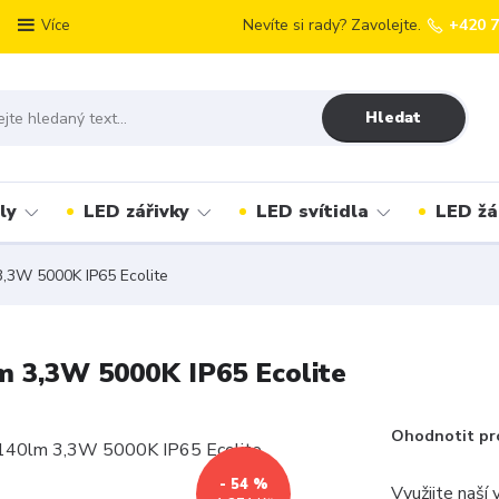
Nevíte si rady? Zavolejte.
+420 
Více
Hledat
ly
LED zářivky
LED svítidla
LED žá
,3W 5000K IP65 Ecolite
m 3,3W 5000K IP65 Ecolite
Ohodnotit pr
- 54 %
Využijte naší