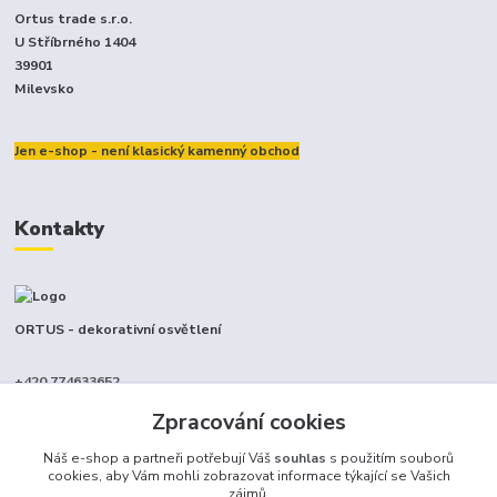
Ortus trade s.r.o.
U Stříbrného 1404
39901
Milevsko
Jen e-shop - není klasický kamenný obchod
Kontakty
ORTUS - dekorativní osvětlení
+420 774633652
(Po-Pá, 9-17 hod.)
Zpracování cookies
info@ortus.cz
Náš e-shop a partneři potřebují Váš
souhlas
s použitím souborů
cookies, aby Vám mohli zobrazovat informace týkající se Vašich
zájmů.