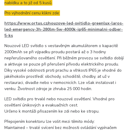
nabídku a to již od 5 kusů.
Pro výhodnění cenu klikni zde:
https://www.ortus.cz/nouzove-led-svitidlo-greenlux-laros-
led-emergency-3h-280lm-5w-4000k-ip65-minimalni-odber-
5-ks
Nouzové LED svítidlo s vestavěným akumulátorem o kapacitě
2000mAh se při výpadku proudu postará až o 3 hodiny
nepřerušovaného osvětlení. Při běžném provozu se svítidlo dobíjí
a aktivuje se pouze při přerušení přívodu elektrického proudu.
Díky vysoké odolnosti proti prachu a vlhkosti IP65 je vhodné do
jakéhokoliv prostředí: obchody, schodiště, chodby, ať už v
restauraci, divadle nebo v nemocnicích. Lze však instalovat i
venku. Životnost zdroje je zhruba 25 000 hodin.
LED svítidlo pro trvalé nebo nouzové osvětlení. Vhodné pro
osvětlení únikových a evakuačních cest.
Určeno k montáži přisazením ke zdi nebo ke stropu.
Přepojením konektoru lze volit mezi těmito módy:
Maintained – trvalé svícení bez možnosti ovládání vypínačem