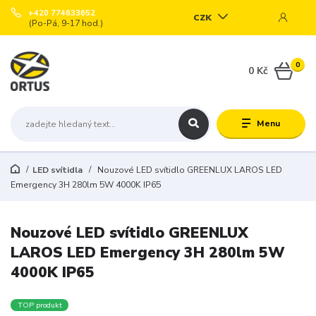
+420 774633652
CZK
(Po-Pá, 9-17 hod.)
0
0 Kč
Menu
LED svítidla
Nouzové LED svítidlo GREENLUX LAROS LED
Emergency 3H 280lm 5W 4000K IP65
Nouzové LED svítidlo GREENLUX
LAROS LED Emergency 3H 280lm 5W
4000K IP65
TOP produkt