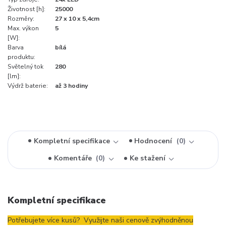
Životnost [h]:
25000
Rozměry:
27 x 10 x 5,4cm
Max. výkon
5
[W]:
Barva
bílá
produktu:
Světelný tok
280
[lm]:
Výdrž baterie:
až 3 hodiny
Kompletní specifikace
Hodnocení
0
Komentáře
0
Ke stažení
Kompletní specifikace
Potřebujete více kusů? Využijte naši cenově zvýhodněnou