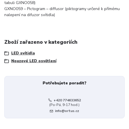
tabuli GXNO058)
GXNO059 – Pictogram – diffusor (piktogramy určené k přímému
nalepení na difuzor svítidla)
Zboží zařazeno v kategoriích
LED svítidla
Nouzové LED osvětlení
Potřebujete poradit?
+420 774633652
(Po-Pá, 9-17 hod.)
info@ortus.cz