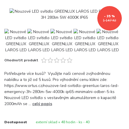
- 35 %
1 147 Kč
Ohodnotit produkt
Potřebujete více kusů? Využijte naši cenově zvýhodněnou
nabídku a to již od 5 kusů. Pro výhodnění cenu klikni zde:
https://www.ortus.cz/nouzove-led-svitidlo-greenlux-laros-led-
emergency-3h-280lm-5w-4000k-ip65-minimalni-odber-5-ks
Nouzové LED svítidlo s vestavěným akumulátorem o kapacitě
2000mAh se ...
celý popis
Dostupnost
externí sklad + 48 hodin - ks - 40