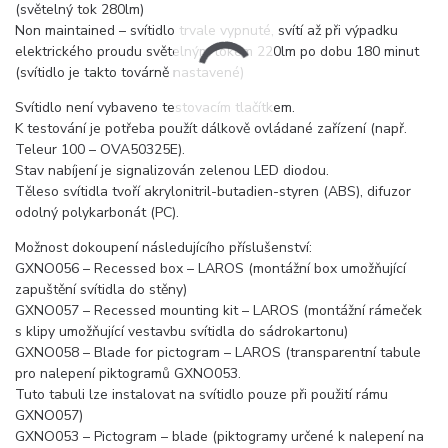
(světelný tok 280lm)
Non maintained – svítidlo trvale vypnuté, svítí až při výpadku
elektrického proudu světelným tokem 220lm po dobu 180 minut
(svítidlo je takto továrně nastavené)
Svítidlo není vybaveno testovacím tlačítkem.
K testování je potřeba použít dálkově ovládané zařízení (např.
Teleur 100 – OVA50325E).
Stav nabíjení je signalizován zelenou LED diodou.
Těleso svítidla tvoří akrylonitril-butadien-styren (ABS), difuzor
odolný polykarbonát (PC).
Možnost dokoupení následujícího příslušenství:
GXNO056 – Recessed box – LAROS (montážní box umožňující
zapuštění svítidla do stěny)
GXNO057 – Recessed mounting kit – LAROS (montážní rámeček
s klipy umožňující vestavbu svítidla do sádrokartonu)
GXNO058 – Blade for pictogram – LAROS (transparentní tabule
pro nalepení piktogramů GXNO053.
Tuto tabuli lze instalovat na svítidlo pouze při použití rámu
GXNO057)
GXNO053 – Pictogram – blade (piktogramy určené k nalepení na