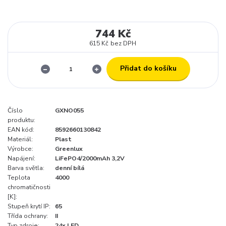
744 Kč
615 Kč
bez DPH
Přidat do košíku
Číslo
GXNO055
produktu:
EAN kód:
8592660130842
Materiál:
Plast
Výrobce:
Greenlux
Napájení:
LiFePO4/2000mAh 3,2V
Barva světla:
denní bílá
Teplota
4000
chromatičnosti
[K]:
Stupeň krytí IP:
65
Třída ochrany:
II
Typ zdroje:
24x LED