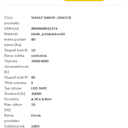
Číslo
WMAT300/HF-15W/CR
produktu:
EAN kód:
8590849531374
Materiál:
hliník, polykarbonát
Index podání
80
barev [Ra]:
Stupeň krytí IK:
10
Barva světla:
volitelná
Teplota
3000/4000
chromatičnosti
[K]:
Stupeň krytí IP:
65
Třída ochrany:
II
Typ zdroje:
LED SMD
Životnost [h]:
30000
Rozměry:
⌀ 30 x 6,8cm
Max. výkon
15
[W]:
Barva
černá
produktu:
Světelný tok
1650