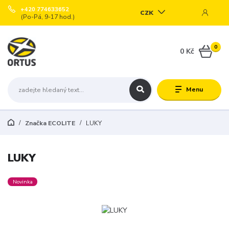
+420 774633652
CZK
(Po-Pá, 9-17 hod.)
0
0 Kč
Menu
Značka ECOLITE
LUKY
LUKY
Novinka