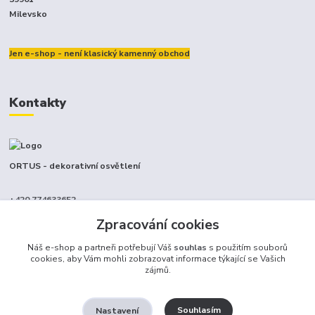
Milevsko
Jen e-shop - není klasický kamenný obchod
Kontakty
ORTUS - dekorativní osvětlení
+420 774633652
(Po-Pá, 9-17 hod.)
Zpracování cookies
info@ortus.cz
Náš e-shop a partneři potřebují Váš
souhlas
s použitím souborů
cookies, aby Vám mohli zobrazovat informace týkající se Vašich
zájmů.
Souhlasím
Nastavení