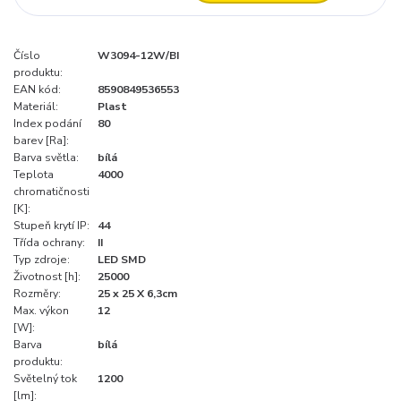
Číslo
W3094-12W/BI
produktu:
EAN kód:
8590849536553
Materiál:
Plast
Index podání
80
barev [Ra]:
Barva světla:
bílá
Teplota
4000
chromatičnosti
[K]:
Stupeň krytí IP:
44
Třída ochrany:
II
Typ zdroje:
LED SMD
Životnost [h]:
25000
Rozměry:
25 x 25 X 6,3cm
Max. výkon
12
[W]:
Barva
bílá
produktu:
Světelný tok
1200
[lm]: