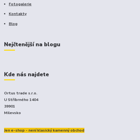
Fotogalerie
Kontakty
Blog
Nejčtenější na blogu
Kde nás najdete
Ortus trade s.r.o.
U Stříbrného 1404
39901
Milevsko
Jen e-shop - není klasický kamenný obchod