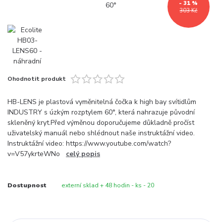
- 31 %
303 Kč
Ohodnotit produkt
HB-LENS je plastová vyměnitelná čočka k high bay svítidlům
INDUSTRY s úzkým rozptylem 60°, která nahrazuje původní
skleněný kryt.Před výměnou doporučujeme důkladně pročíst
uživatelský manuál nebo shlédnout naše instruktážní video.
Instruktážní video: https://www.youtube.com/watch?
v=V57ykrteWNo
celý popis
Dostupnost
externí sklad + 48 hodin - ks - 20