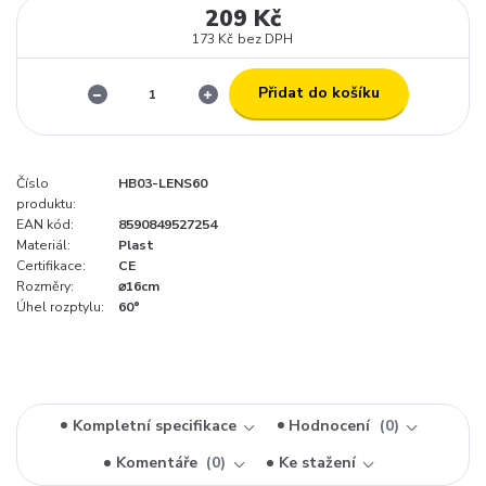
209 Kč
173 Kč
bez DPH
Přidat do košíku
Číslo
HB03-LENS60
produktu:
EAN kód:
8590849527254
Materiál:
Plast
Certifikace:
CE
Rozměry:
⌀16cm
Úhel rozptylu:
60°
Kompletní specifikace
Hodnocení
0
Komentáře
0
Ke stažení