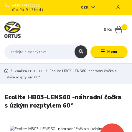
+420 774633652
CZK
(Po-Pá, 9-17 hod.)
0
0 Kč
Menu
Značka ECOLITE
Ecolite HB03-LENS60 -náhradní čočka s
úzkým rozptylem 60°
Ecolite HB03-LENS60 -náhradní čočka
s úzkým rozptylem 60°