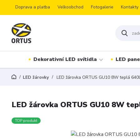
Doprava a platba
Velkoobchod
Fotogalerie
Kontakty
Dekorativní LED svítidla
LED pane
LED žárovky
LED žárovka ORTUS GU10 8W teplá 640l
LED žárovka ORTUS GU10 8W tepl
TOP produkt