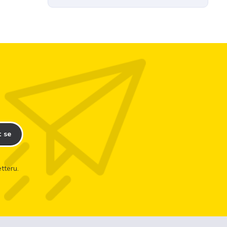
t se
tteru.