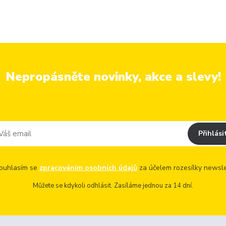
Nepropásněte novinky, akce a slevy!
Přihlási
uhlasím se
zpracováním osobních údajů
za účelem rozesílky newsle
Můžete se kdykoli odhlásit. Zasíláme jednou za 14 dní.