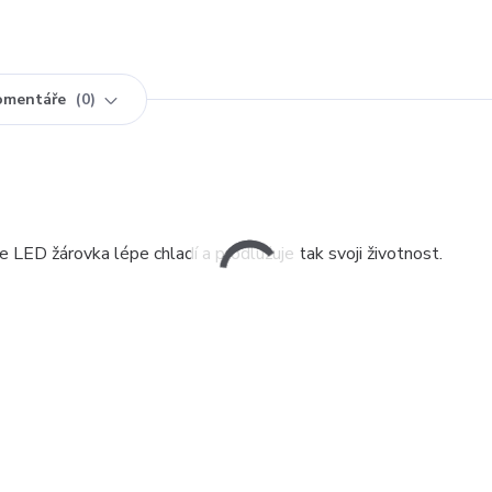
omentáře
0
LED žárovka lépe chladí a prodlužuje tak svoji životnost.