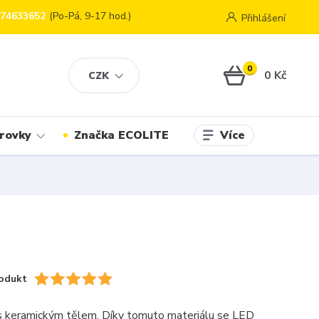
774633652
(Po-Pá, 9-17 hod.)
Přihlášení
0
0 Kč
CZK
Více
rovky
Značka ECOLITE
odukt
s keramickým tělem. Díky tomuto materiálu se LED