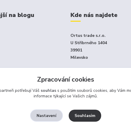
jší na blogu
Kde nás najdete
Ortus trade s.r.o.
U Stříbrného 1404
39901
Milevsko
Jen e-shop - není klasický ka
Zpracování cookies
obchod
artneři potřebují Váš
souhlas
s použitím souborů cookies, aby Vám mo
informace týkající se Vašich zájmů.
Souhlasím
Nastavení