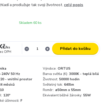
hladí a prodlužuje tak svoji životnost.
celý popis
Skladem 60 ks
Kč
/
ks
Přidat do košíku
ez DPH
mika
Výrobce:
ORTUS
-240V 50 Hz
Barva světla (K):
3000K - teplá bílá
P20 - vnitřní prostor
Životnost:
50000 hodin
24 měsíců
Světelný tok:
640lm
10
Roměr::
ø50mm x 55mm
l:
120°
Ekvivalent běžné žárovky:
55W
ké účinnosti:
F