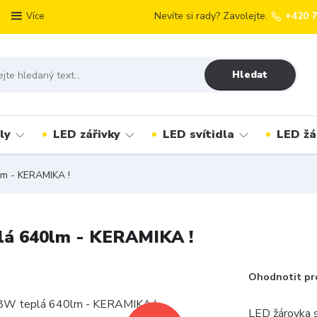
Nevíte si rady? Zavolejte.
+420 
Více
Hledat
ly
LED zářivky
LED svítidla
LED žá
m - KERAMIKA !
á 640lm - KERAMIKA !
Ohodnotit pr
LED žárovka 