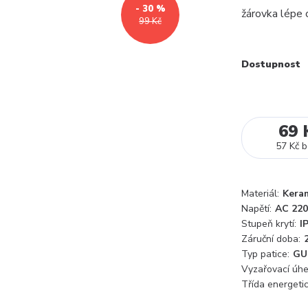
- 30 %
žárovka lépe c
99 Kč
Dostupnost
69 
57 Kč
b
Materiál:
Kera
Napětí:
AC 220
Stupeň krytí:
I
Záruční doba:
Typ patice:
GU
Vyzařovací úhe
Třída energetic