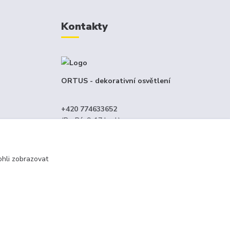
Kontakty
ORTUS - dekorativní osvětlení
+420 774633652
(Po-Pá, 9-17 hod.)
menný
info@ortus.cz
hli zobrazovat