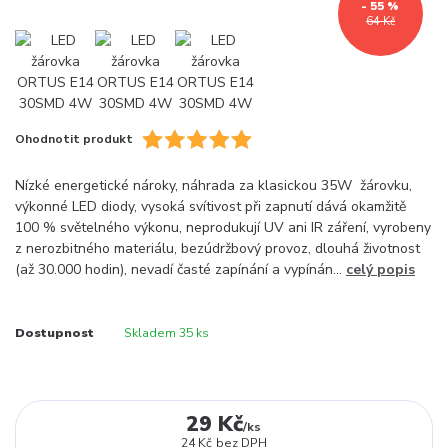
- 55 %
64 Kč
Ohodnotit produkt
Nízké energetické nároky, náhrada za klasickou 35W žárovku,
výkonné LED diody, vysoká svítivost při zapnutí dává okamžitě
100 % světelného výkonu, neprodukují UV ani IR záření, vyrobeny
z nerozbitného materiálu, bezúdržbový provoz, dlouhá životnost
(až 30.000 hodin), nevadí časté zapínání a vypínán...
celý popis
Dostupnost
Skladem 35 ks
29 Kč
/
ks
24 Kč
bez DPH