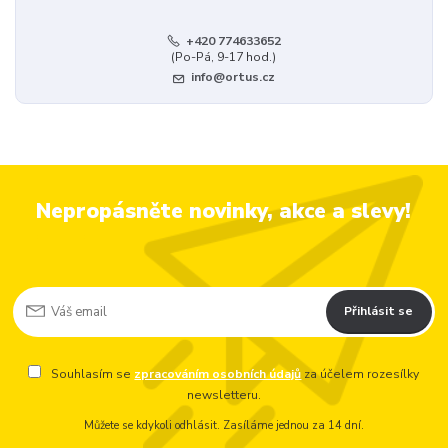
+420 774633652
(Po-Pá, 9-17 hod.)
info@ortus.cz
Nepropásněte novinky, akce a slevy!
Přihlásit se
Souhlasím se
zpracováním osobních údajů
za účelem rozesílky
newsletteru.
Můžete se kdykoli odhlásit. Zasíláme jednou za 14 dní.