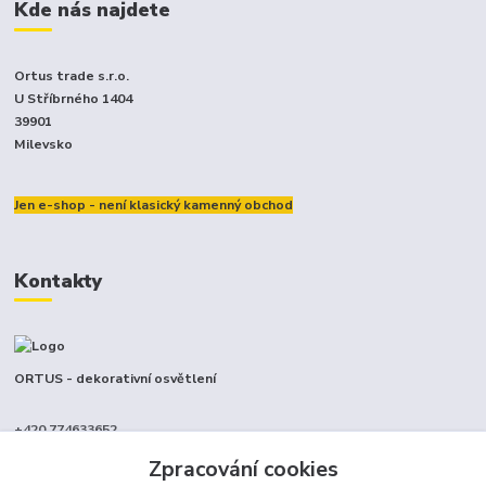
Kde nás najdete
Ortus trade s.r.o.
U Stříbrného 1404
39901
Milevsko
Jen e-shop - není klasický kamenný obchod
Kontakty
ORTUS - dekorativní osvětlení
+420 774633652
(Po-Pá, 9-17 hod.)
Zpracování cookies