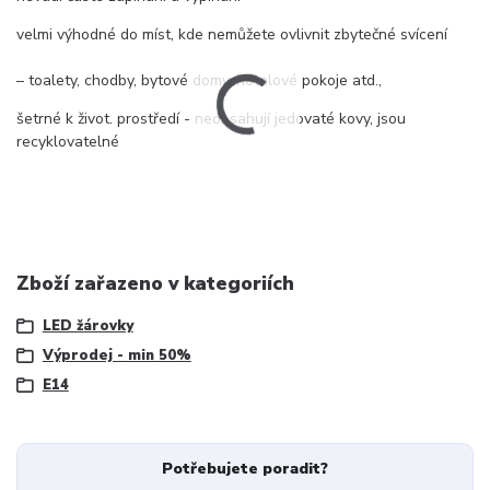
velmi výhodné do míst, kde nemůžete ovlivnit zbytečné svícení
– toalety, chodby, bytové domy, hotelové pokoje atd.,
šetrné k život. prostředí - neobsahují jedovaté kovy, jsou
recyklovatelné
Zboží zařazeno v kategoriích
LED žárovky
Výprodej - min 50%
E14
Potřebujete poradit?