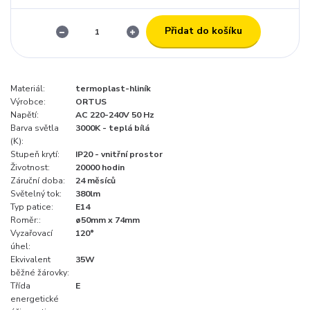
Přidat do košíku
Materiál:
termoplast-hliník
Výrobce:
ORTUS
Napětí:
AC 220-240V 50 Hz
Barva světla
3000K - teplá bílá
(K):
Stupeň krytí:
IP20 - vnitřní prostor
Životnost:
20000 hodin
Záruční doba:
24 měsíců
Světelný tok:
380lm
Typ patice:
E14
Roměr::
ø50mm x 74mm
Vyzařovací
120°
úhel:
Ekvivalent
35W
běžné žárovky:
Třída
E
energetické