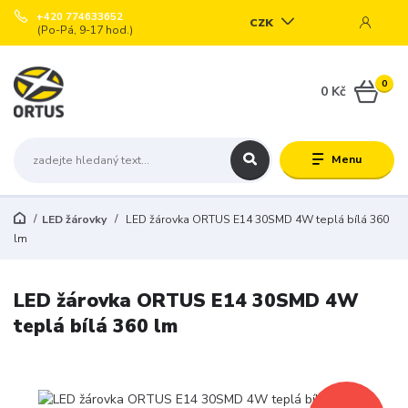
+420 774633652
CZK
(Po-Pá, 9-17 hod.)
0
0 Kč
Menu
LED žárovky
LED žárovka ORTUS E14 30SMD 4W teplá bílá 360
lm
LED žárovka ORTUS E14 30SMD 4W
teplá bílá 360 lm