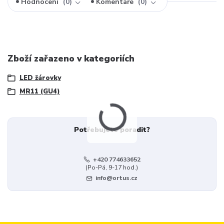
Hodnocení
0
Komentáře
0
Zboží zařazeno v kategoriích
LED žárovky
MR11 (GU4)
Potřebujete poradit?
+420 774633652
(Po-Pá, 9-17 hod.)
info@ortus.cz