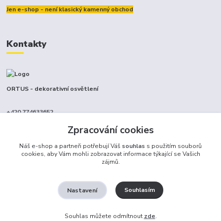
Jen e-shop - není klasický kamenný obchod
Kontakty
ORTUS - dekorativní osvětlení
+420 774633652
(Po-Pá, 9-17 hod.)
Zpracování cookies
info@ortus.cz
Náš e-shop a partneři potřebují Váš
souhlas
s použitím souborů
cookies, aby Vám mohli zobrazovat informace týkající se Vašich
zájmů.
Souhlasím
Nastavení
Ortus trade s.r.o.
Souhlas můžete odmítnout
zde
.
Vytvořeno na
Eshop-rychle.cz