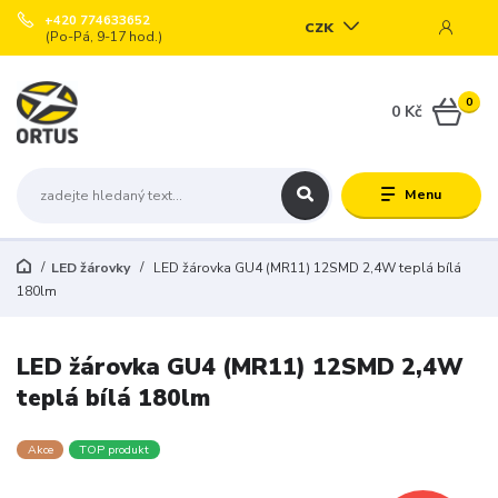
+420 774633652
CZK
(Po-Pá, 9-17 hod.)
0
0 Kč
Menu
LED žárovky
LED žárovka GU4 (MR11) 12SMD 2,4W teplá bílá
180lm
LED žárovka GU4 (MR11) 12SMD 2,4W
teplá bílá 180lm
Akce
TOP produkt