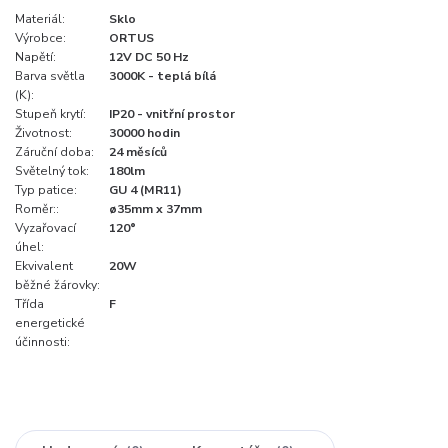
Materiál:
Sklo
Výrobce:
ORTUS
Napětí:
12V DC 50 Hz
Barva světla
3000K - teplá bílá
(K):
Stupeň krytí:
IP20 - vnitřní prostor
Životnost:
30000 hodin
Záruční doba:
24 měsíců
Světelný tok:
180lm
Typ patice:
GU 4 (MR11)
Roměr::
ø35mm x 37mm
Vyzařovací
120°
úhel:
Ekvivalent
20W
běžné žárovky:
Třída
F
energetické
účinnosti: