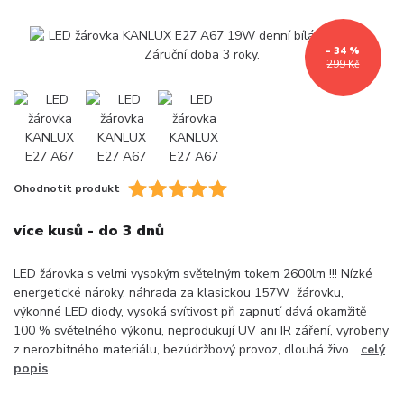
- 34 %
299 Kč
Ohodnotit produkt
více kusů - do 3 dnů
LED žárovka s velmi vysokým světelným tokem 2600lm !!! Nízké
energetické nároky, náhrada za klasickou 157W žárovku,
výkonné LED diody, vysoká svítivost při zapnutí dává okamžitě
100 % světelného výkonu, neprodukují UV ani IR záření, vyrobeny
z nerozbitného materiálu, bezúdržbový provoz, dlouhá živo...
celý
popis