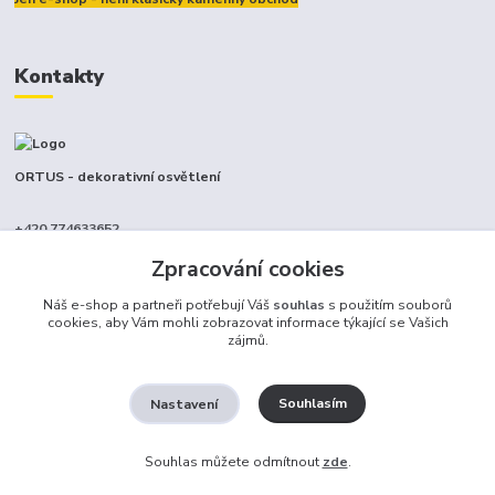
Kontakty
ORTUS - dekorativní osvětlení
+420 774633652
(Po-Pá, 9-17 hod.)
Zpracování cookies
info@ortus.cz
Náš e-shop a partneři potřebují Váš
souhlas
s použitím souborů
cookies, aby Vám mohli zobrazovat informace týkající se Vašich
zájmů.
Souhlasím
Nastavení
Ortus trade s.r.o.
Souhlas můžete odmítnout
zde
.
Vytvořeno na
Eshop-rychle.cz