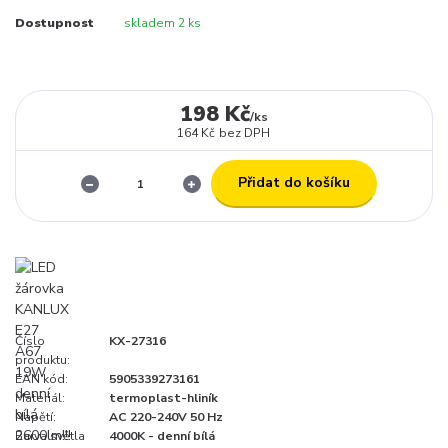
Dostupnost
skladem 2 ks
198 Kč
/
ks
164 Kč
bez DPH
Přidat do košíku
Číslo
KX-27316
produktu:
EAN kód:
5905339273161
Materiál:
termoplast-hliník
Napětí:
AC 220-240V 50 Hz
Barva světla
4000K - denní bílá