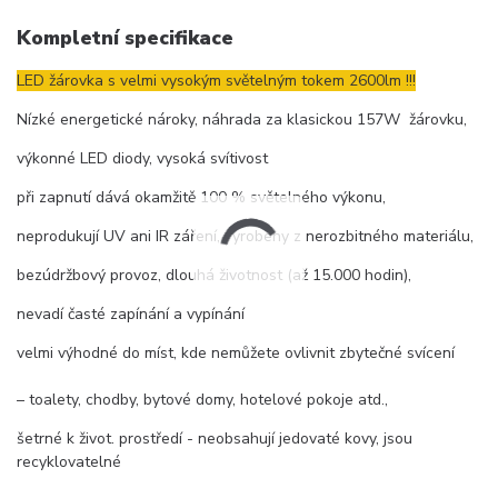
Kompletní specifikace
LED žárovka s velmi vysokým světelným tokem 2600lm !!!
Nízké energetické nároky, náhrada za klasickou 157W žárovku,
výkonné LED diody, vysoká svítivost
při zapnutí dává okamžitě 100 % světelného výkonu,
neprodukují UV ani IR záření, vyrobeny z nerozbitného materiálu,
bezúdržbový provoz, dlouhá životnost (až 15.000 hodin),
nevadí časté zapínání a vypínání
velmi výhodné do míst, kde nemůžete ovlivnit zbytečné svícení
– toalety, chodby, bytové domy, hotelové pokoje atd.,
šetrné k život. prostředí - neobsahují jedovaté kovy, jsou
recyklovatelné