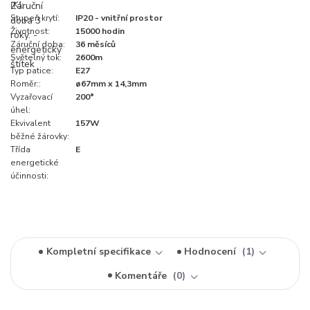
(K):
Stupeň krytí:
IP20 - vnitřní prostor
Životnost:
15000 hodin
Záruční doba:
36 měsíců
Světelný tok:
2600m
Typ patice:
E27
Roměr::
ø67mm x 14,3mm
Vyzařovací
200°
úhel:
Ekvivalent
157W
běžné žárovky:
Třída
E
energetické
účinnosti:
Kompletní specifikace
Hodnocení
1
Komentáře
0