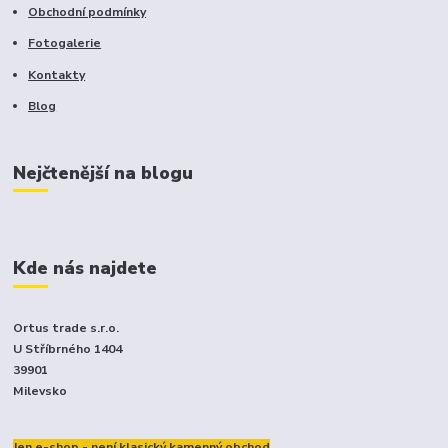
Obchodní podmínky
Fotogalerie
Kontakty
Blog
Nejčtenější na blogu
Kde nás najdete
Ortus trade s.r.o.
U Stříbrného 1404
39901
Milevsko
Jen e-shop - není klasický kamenný obchod