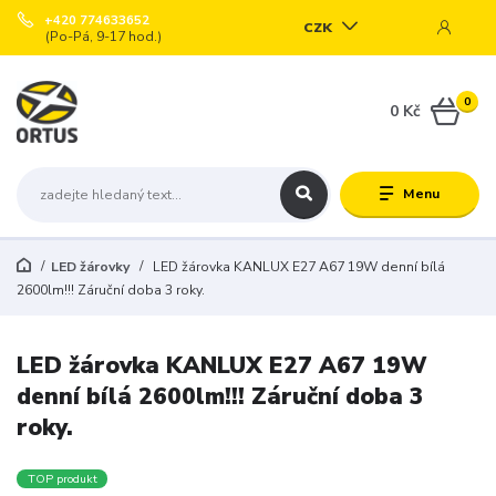
+420 774633652
CZK
(Po-Pá, 9-17 hod.)
0
0 Kč
Menu
LED žárovky
LED žárovka KANLUX E27 A67 19W denní bílá
2600lm!!! Záruční doba 3 roky.
LED žárovka KANLUX E27 A67 19W
denní bílá 2600lm!!! Záruční doba 3
roky.
TOP produkt