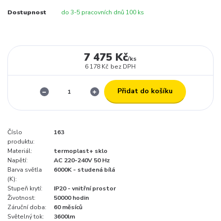
Dostupnost
do 3-5 pracovních dnů 100 ks
7 475 Kč
/
ks
6 178 Kč
bez DPH
Přidat do košíku
Číslo
163
produktu:
Materiál:
termoplast+ sklo
Napětí:
AC 220-240V 50 Hz
Barva světla
6000K - studená bílá
(K):
Stupeň krytí:
IP20 - vnitřní prostor
Životnost:
50000 hodin
Záruční doba:
60 měsíců
Světelný tok:
3600lm