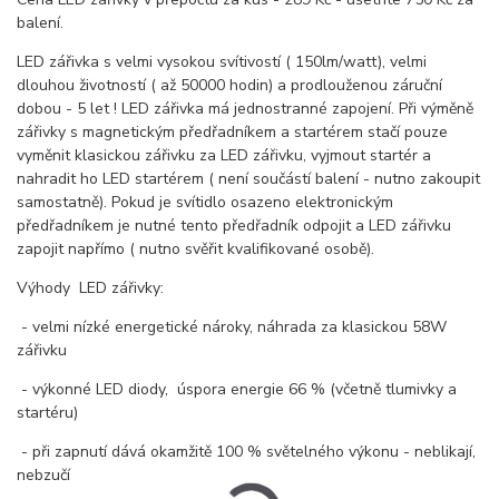
balení.
LED zářivka s velmi vysokou svítivostí ( 150lm/watt), velmi
dlouhou životností ( až 50000 hodin) a prodlouženou záruční
dobou - 5 let ! LED zářivka má jednostranné zapojení. Při výměně
zářivky s magnetickým předřadníkem a startérem stačí pouze
vyměnit klasickou zářivku za LED zářivku, vyjmout startér a
nahradit ho LED startérem ( není součástí balení - nutno zakoupit
samostatně). Pokud je svítidlo osazeno elektronickým
předřadníkem je nutné tento předřadník odpojit a LED zářivku
zapojit napřímo ( nutno svěřit kvalifikované osobě).
Výhody LED zářivky:
- velmi nízké energetické nároky, náhrada za klasickou 58W
zářivku
- výkonné LED diody, úspora energie 66 % (včetně tlumivky a
startéru)
- při zapnutí dává okamžitě 100 % světelného výkonu - neblikají,
nebzučí