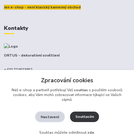
Jen e-shop - není klasický kamenný obchod
Kontakty
ORTUS - dekorativní osvětlení
+420 774633652
(Po-Pá, 9-17 hod.)
Zpracování cookies
info@ortus.cz
Náš e-shop a partneři potřebují Váš
souhlas
s použitím souborů
cookies, aby Vám mohli zobrazovat informace týkající se Vašich
zájmů.
Souhlasím
Nastavení
Ortus trade s.r.o.
Souhlas můžete odmítnout
zde
.