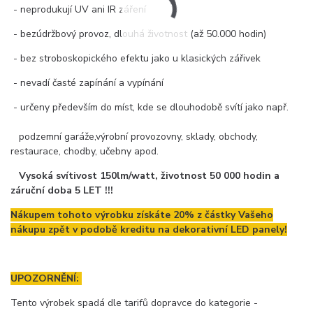
- neprodukují UV ani IR záření
- bezúdržbový provoz, dlouhá životnost (až 50.000 hodin)
- bez stroboskopického efektu jako u klasických zářivek
- nevadí časté zapínání a vypínání
- určeny především do míst, kde se dlouhodobě svítí jako např.
podzemní garáže,výrobní provozovny, sklady, obchody,
restaurace, chodby, učebny apod.
Vysoká svítivost 150lm/watt, životnost 50 000 hodin a
záruční doba 5 LET !!!
Nákupem tohoto výrobku získáte 20% z částky Vašeho
nákupu zpět v podobě kreditu na dekorativní LED panely!
UPOZORNĚNÍ:
Tento výrobek spadá dle tarifů dopravce do kategorie -