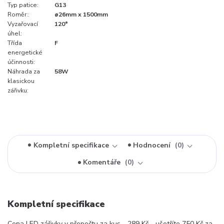
Typ patice:
G13
Roměr::
ø26mm x 1500mm
Vyzařovací
120°
úhel:
Třída
F
energetické
účinnosti:
Náhrada za
58W
klasickou
zářivku:
Kompletní specifikace
Hodnocení
0
Komentáře
0
Kompletní specifikace
Cena LED zářivky v přepočtu za kus - 289 Kč - ušetříte 750 Kč za