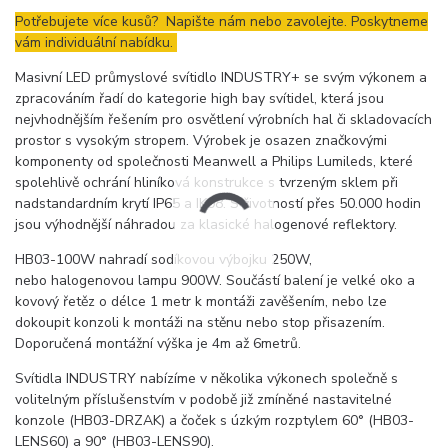
Potřebujete více kusů? Napište nám nebo zavolejte. Poskytneme
vám individuální nabídku.
Masivní LED průmyslové svítidlo INDUSTRY+ se svým výkonem a
zpracováním řadí do kategorie high bay svítidel, která jsou
nejvhodnějším řešením pro osvětlení výrobních hal či skladovacích
prostor s vysokým stropem. Výrobek je osazen značkovými
komponenty od společnosti Meanwell a Philips Lumileds, které
spolehlivě ochrání hliníková konstrukce s tvrzeným sklem při
nadstandardním krytí IP65 a IK08. S životností přes 50.000 hodin
jsou výhodnější náhradou za klasické halogenové reflektory.
HB03-100W nahradí sodíkovou výbojku 250W,
nebo halogenovou lampu 900W. Součástí balení je velké oko a
kovový řetěz o délce 1 metr k montáži zavěšením, nebo lze
dokoupit konzoli k montáži na stěnu nebo stop přisazením.
Doporučená montážní výška je 4m až 6metrů.
Svítidla INDUSTRY nabízíme v několika výkonech společně s
volitelným příslušenstvím v podobě již zmíněné nastavitelné
konzole (HB03-DRZAK) a čoček s úzkým rozptylem 60° (HB03-
LENS60) a 90° (HB03-LENS90).