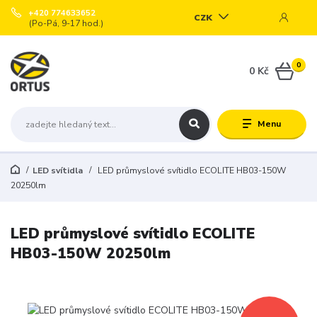
+420 774633652
CZK
(Po-Pá, 9-17 hod.)
0
0 Kč
Menu
LED svítidla
LED průmyslové svítidlo ECOLITE HB03-150W
20250lm
LED průmyslové svítidlo ECOLITE
HB03-150W 20250lm