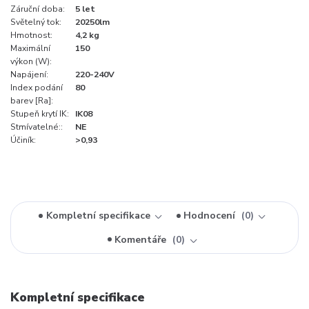
Záruční doba:
5 let
Světelný tok:
20250lm
Hmotnost:
4,2 kg
Maximální
150
výkon (W):
Napájení:
220-240V
Index podání
80
barev [Ra]:
Stupeň krytí IK:
IK08
Stmívatelné::
NE
Účiník:
>0,93
Kompletní specifikace
Hodnocení
0
Komentáře
0
Kompletní specifikace