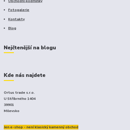
Obchodní podmínky
Fotogalerie
Kontakty
Blog
Nejčtenější na blogu
Kde nás najdete
Ortus trade s.r.o.
U Stříbrného 1404
39901
Milevsko
Jen e-shop - není klasický kamenný obchod