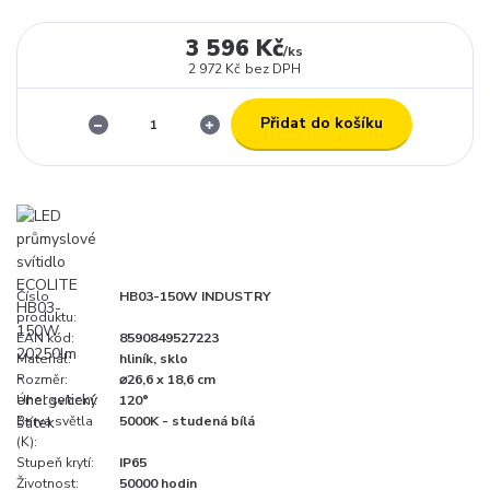
3 596 Kč
/
ks
2 972 Kč
bez DPH
Přidat do košíku
Číslo
HB03-150W INDUSTRY
produktu:
EAN kód:
8590849527223
Materiál:
hliník, sklo
Rozměr:
⌀26,6 x 18,6 cm
Úhel svícení:
120°
Barva světla
5000K - studená bílá
(K):
Stupeň krytí:
IP65
Životnost:
50000 hodin