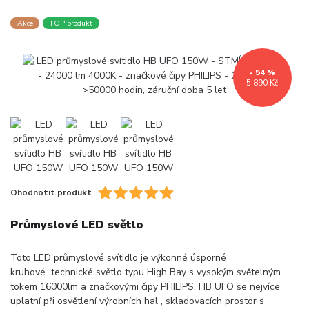
Akce
TOP produkt
- 54 %
5 890 Kč
Ohodnotit produkt
Průmyslové LED světlo
Toto LED průmyslové svítidlo je výkonné úsporné
kruhové technické světlo typu High Bay s vysokým světelným
tokem 16000lm a značkovými čipy PHILIPS. HB UFO se nejvíce
uplatní při osvětlení výrobních hal , skladovacích prostor s