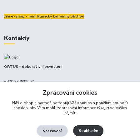
Jen e-shop - není klasický kamenný obchod
Kontakty
ORTUS - dekorativní osvětlení
+420 774633652
(Po-Pá, 9-17 hod.)
Zpracování cookies
info@ortus.cz
Náš e-shop a partneři potřebují Váš
souhlas
s použitím souborů
cookies, aby Vám mohli zobrazovat informace týkající se Vašich
zájmů.
Souhlasím
Nastavení