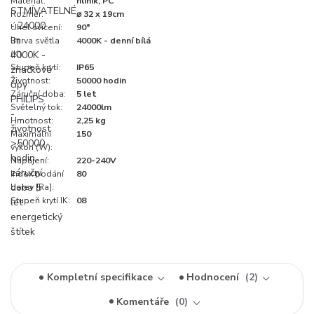
Materiál:
hliník, PC
Rozměr:
⌀ 32 x 19cm
Úhel svícení:
90°
Barva světla
4000K - denní bílá
(K):
Stupeň krytí:
IP65
Životnost:
50000 hodin
Záruční doba:
5 let
Světelný tok:
24000lm
Hmotnost:
2,25 kg
Maximální
150
výkon (W):
Napájení:
220-240V
Index podání
80
barev [Ra]:
Stupeň krytí IK:
08
Kompletní specifikace
Hodnocení
2
Komentáře
0