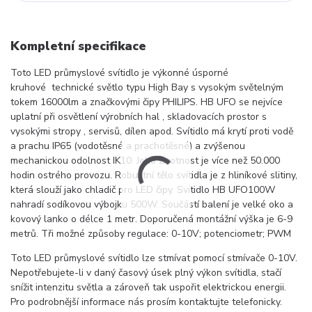
Kompletní specifikace
Toto LED průmyslové svítidlo je výkonné úsporné
kruhové technické světlo typu High Bay s vysokým světelným
tokem 16000lm a značkovými čipy PHILIPS. HB UFO se nejvíce
uplatní při osvětlení výrobních hal , skladovacích prostor s
vysokými stropy , servisů, dílen apod. Svítidlo má krytí proti vodě
a prachu IP65 (vodotěsné a prachotěsné) a zvýšenou
mechanickou odolnost IK10. Jeho životnost je více než 50.000
hodin ostrého provozu. Robustní tělo svítidla je z hliníkové slitiny,
která slouží jako chladič pro LED čipy. Svítidlo HB UFO100W
nahradí sodíkovou výbojku 500W. Součástí balení je velké oko a
kovový lanko o délce 1 metr. Doporučená montážní výška je 6-9
metrů. Tři možné způsoby regulace: 0-10V; potenciometr; PWM
Toto LED průmyslové svítidlo lze stmívat pomocí stmívače 0-10V.
Nepotřebujete-li v daný časový úsek plný výkon svítidla, stačí
snížit intenzitu světla a zároveň tak uspořit elektrickou energii.
Pro podrobnější informace nás prosím kontaktujte telefonicky.