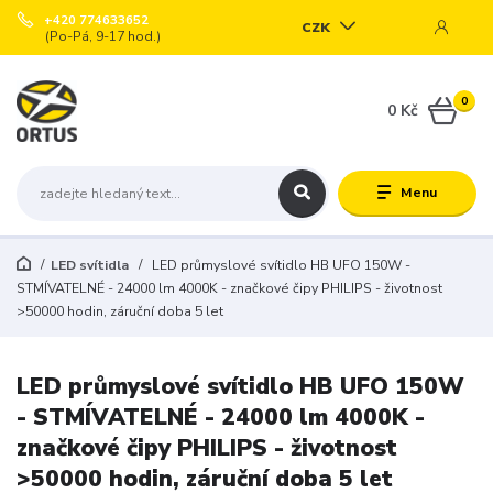
+420 774633652
CZK
(Po-Pá, 9-17 hod.)
0
0 Kč
Menu
LED svítidla
LED průmyslové svítidlo HB UFO 150W -
STMÍVATELNÉ - 24000 lm 4000K - značkové čipy PHILIPS - životnost
>50000 hodin, záruční doba 5 let
LED průmyslové svítidlo HB UFO 150W
- STMÍVATELNÉ - 24000 lm 4000K -
značkové čipy PHILIPS - životnost
>50000 hodin, záruční doba 5 let