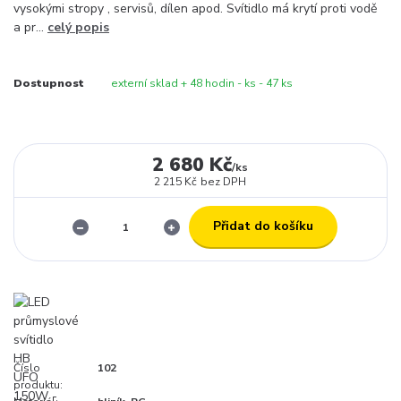
vysokými stropy , servisů, dílen apod. Svítidlo má krytí proti vodě
a pr...
celý popis
Dostupnost
externí sklad + 48 hodin - ks - 47 ks
2 680 Kč
/
ks
2 215 Kč
bez DPH
Přidat do košíku
Číslo
102
produktu: