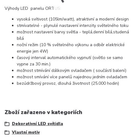
Výhody LED panelu ORTUS:
vysoká svítivost (105lm/watt), atraktivní a moderní design
stmívatelné - plynulé nastavení intenzity světelného toku
možnost nastavení barvy světla - teplá,denní bílá,studená
bílá
noční režim (10 % světelného výkonu a odběr elektrické
energie jen 4W)
časový interval automatického vypnutí (světlo se samo
vypne za 30 min.)
možnost stmívání dálkovým ovladačem ( součástí balení)
možnost smívání více panelů najednou jedním ovladačem
bezúdržbový provoz, dlouhá životnost (25.000 hodin)
Zboží zařazeno v kategoriích
Dekorativní LED svítidla
Vlastní motiv