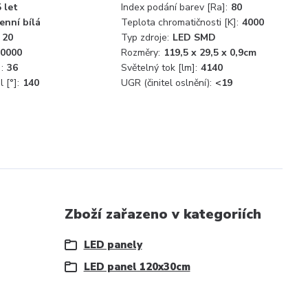
5 let
Index podání barev [Ra]:
80
enní bílá
Teplota chromatičnosti [K]:
4000
20
Typ zdroje:
LED SMD
0000
Rozměry:
119,5 x 29,5 x 0,9cm
:
36
Světelný tok [lm]:
4140
 [°]:
140
UGR (činitel oslnění):
<19
Zboží zařazeno v kategoriích
LED panely
LED panel 120x30cm