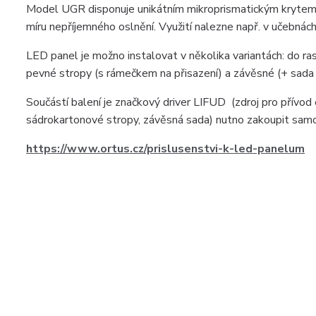
Model UGR disponuje unikátním mikroprismatickým krytem, kt
míru nepříjemného oslnění. Využití nalezne např. v učebnách,
LED panel je možno instalovat v několika variantách: do ra
pevné stropy (s rámečkem na přisazení) a závěsné (+ sada
Součástí balení je značkový driver LIFUD (zdroj pro přívod 
sádrokartonové stropy, závěsná sada) nutno zakoupit samost
https://www.ortus.cz/prislusenstvi-k-led-panelum