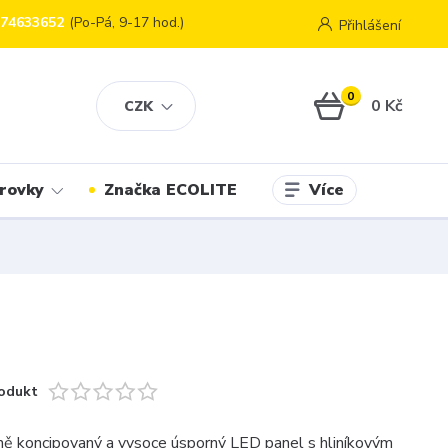
774633652
(Po-Pá, 9-17 hod.)
Přihlášení
0
0 Kč
CZK
Více
rovky
Značka ECOLITE
odukt
ě koncipovaný a vysoce úsporný LED panel s hliníkovým