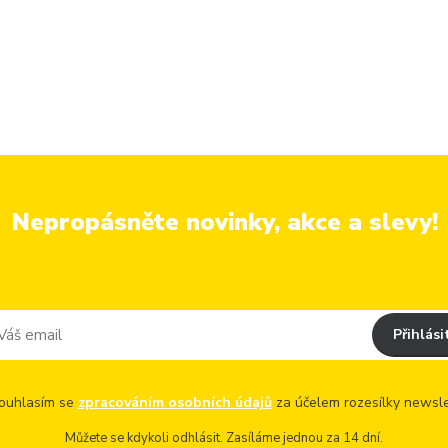
Nepropásněte novinky, akce a slevy!
Přihlási
uhlasím se
zpracováním osobních údajů
za účelem rozesílky newsle
Můžete se kdykoli odhlásit. Zasíláme jednou za 14 dní.