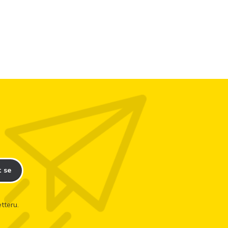
t se
tteru.