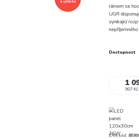
1 288 Kč
rámem se hodí
UGR disponuje
vynikající roz
nepříjemného o
Dostupnost
1 0
907 Kč
EAN kód:
8590