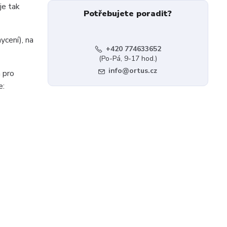
je tak
Potřebujete poradit?
ycení), na
+420 774633652
(Po-Pá, 9-17 hod.)
info@ortus.cz
a pro
e: