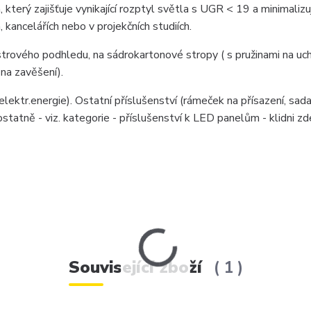
erý zajišťuje vynikající rozptyl světla s UGR < 19 a minimalizu
 kancelářích nebo v projekčních studiích.
strového podhledu, na sádrokartonové stropy ( s pružinami na uch
 na zavěšení).
elektr.energie). Ostatní příslušenství (rámeček na přísazení, sad
atně - viz. kategorie - příslušenství k LED panelům - klidni zd
Související zboží
1