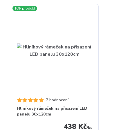
TOP produkt
2 hodnocení
Hliníkový rámeček na přisazení LED
panelu 30x120cm
438 Kč
/
ks