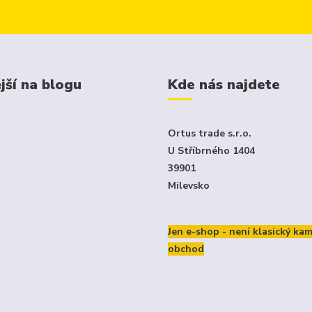
jší na blogu
Kde nás najdete
Ortus trade s.r.o.
U Stříbrného 1404
39901
Milevsko
Jen e-shop - není klasický ka
obchod