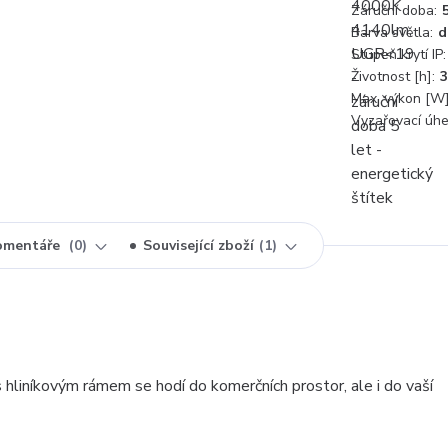
Záruční doba:
Barva světla:
d
Stupeň krytí IP:
Životnost [h]:
3
Max. výkon [W]
Vyzařovací úhel
omentáře
0
Související zboží
1
liníkovým rámem se hodí do komerčních prostor, ale i do vaší