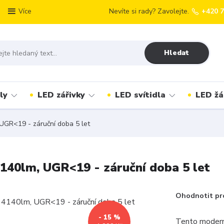
Nevíte si rady? Zavolejte.
+420 
Více
Hledat
ly
LED zářivky
LED svítidla
LED žá
GR<19 - záruční doba 5 let
40lm, UGR<19 - záruční doba 5 let
Ohodnotit pr
- 15 %
Tento modern