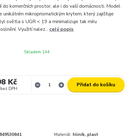
 do komerčních prostor, ale i do vaší domácnosti. Model
 unikátním mikroprismatickým krytem, který zajišťuje
ptyl světla s UGR < 19 a minimalizuje tak míru
slnění. Využití nalez...
celý popis
Skladem 144
98 Kč
Přidat do košíku
bez DPH
849530841
Materiál:
hliník, plast