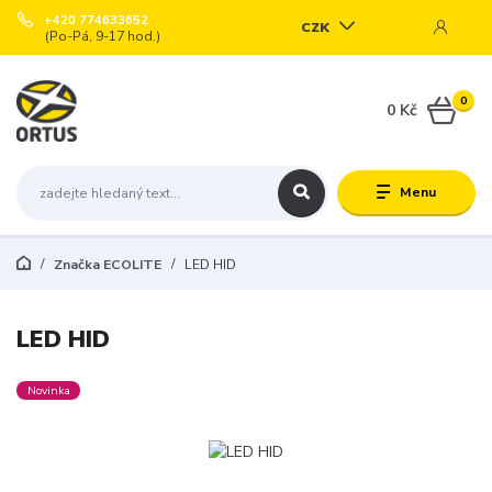
+420 774633652
CZK
(Po-Pá, 9-17 hod.)
0
0 Kč
Menu
Značka ECOLITE
LED HID
LED HID
Novinka