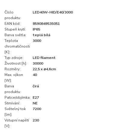
Číslo
LED40W-HID/E40/3000
produktu:
EAN kód:
8590849535051
Stupeň krytí:
IP65
Barva světla:
teplá bílá
Teplota
3000
chromatičnosti
[K]:
Typ zdroje:
LED filament
Životnost [h]:
30000
Rozměry:
22,5 x ⌀4,6cm
Max. výkon
40
[W]:
Barva
čirá
produktu:
Patice/objímka:
E27
Stmívání:
NE
Světelný tok
7200
[lm]:
Vstupní napětí
230
[V]: