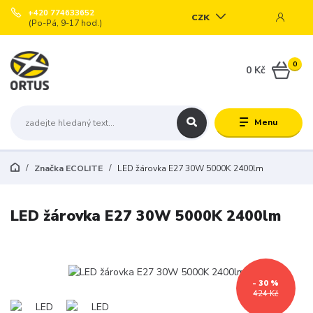
+420 774633652
CZK
(Po-Pá, 9-17 hod.)
0
0 Kč
Menu
Značka ECOLITE
LED žárovka E27 30W 5000K 2400lm
LED žárovka E27 30W 5000K 2400lm
- 30 %
424 Kč