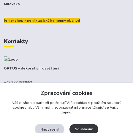
Milevsko
Jen e-shop - není klasický kamenný obchod
Kontakty
ORTUS - dekorativní osvětlení
+420 774633652
(Po-Pá, 9-17 hod.)
Zpracování cookies
info@ortus.cz
Náš e-shop a partneři potřebují Váš
souhlas
s použitím souborů
cookies, aby Vám mohli zobrazovat informace týkající se Vašich
zájmů.
Souhlasím
Nastavení