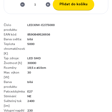
Přidat do košíku
Číslo
LED30W-E27/5000
produktu:
EAN kód:
8590849526936
Barva světla:
bílá
Teplota
5000
chromatičnosti
[K]:
Typ zdroje:
LED SMD
Životnost [h]:
30000
Rozměry:
18,5 x ⌀10cm
Max. výkon
30
[W]:
Barva
bílá
produktu:
Patice/objímka:
E27
Stmívání:
NE
Světelný tok
2400
[lm]:
Vstupní napětí
230