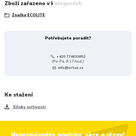
Zboží zařazeno v kategoriích
Značka ECOLITE
Potřebujete poradit?
+420 774633652
(Po-Pá, 9-17 hod.)
info@ortus.cz
Ke stažení
Křivky svítivosti
Nepropásněte novinky, akce a slevy!