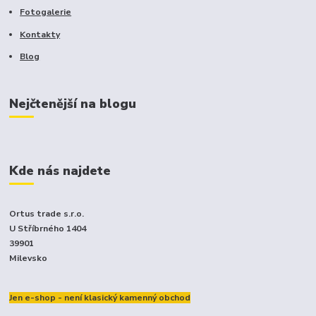
Fotogalerie
Kontakty
Blog
Nejčtenější na blogu
Kde nás najdete
Ortus trade s.r.o.
U Stříbrného 1404
39901
Milevsko
Jen e-shop - není klasický kamenný obchod