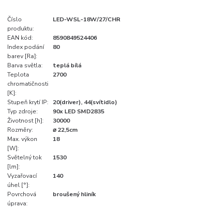
Číslo
LED-WSL-18W/27/CHR
produktu:
EAN kód:
8590849524406
Index podání
80
barev [Ra]:
Barva světla:
teplá bílá
Teplota
2700
chromatičnosti
[K]:
Stupeň krytí IP:
20(driver), 44(svítidlo)
Typ zdroje:
90x LED SMD2835
Životnost [h]:
30000
Rozměry:
⌀ 22,5cm
Max. výkon
18
[W]:
Světelný tok
1530
[lm]:
Vyzařovací
140
úhel [°]:
Povrchová
broušený hliník
úprava: