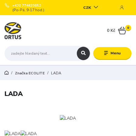
+420 774633652
CZK
(Po-Pá, 9-17 hod.)
0
0 Kč
Menu
Značka ECOLITE
LADA
LADA