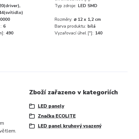
20(driver),
Typ zdroje:
LED SMD
44(svítidlo)
0000
Rozměry:
⌀ 12 x 1,2 cm
:
6
Barva produktu:
bílá
m]:
490
Vyzařovací úhel [°]:
140
Zboží zařazeno v kategoriích
LED panely
Značka ECOLITE
em
LED panel kruhový vsazený
světlem.