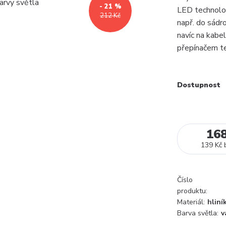
- 21 %
LED technolog
212 Kč
např. do sádro
navíc na kabe
přepínačem te
Dostupnost
16
139 Kč
Číslo
produktu:
Materiál:
hliní
Barva světla:
v