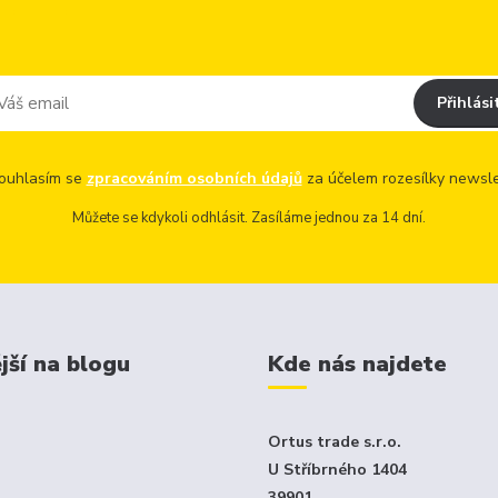
Přihlási
uhlasím se
zpracováním osobních údajů
za účelem rozesílky newsle
Můžete se kdykoli odhlásit. Zasíláme jednou za 14 dní.
jší na blogu
Kde nás najdete
Ortus trade s.r.o.
U Stříbrného 1404
39901