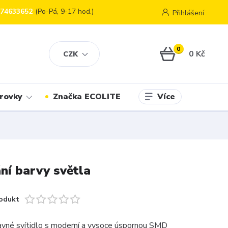
774633652
(Po-Pá, 9-17 hod.)
Přihlášení
0
0 Kč
CZK
Více
rovky
Značka ECOLITE
í barvy světla
odukt
avné svítidlo s moderní a vysoce úspornou SMD