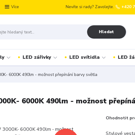
Nevíte si rady? Zavolejte.
+420 
Více
Hledat
ly
LED zářivky
LED svítidla
LED žá
K- 6000K 490lm - možnost přepínání barvy světla
00K- 6000K 490lm - možnost přepínán
Ohodnotit pr
Stylové vest