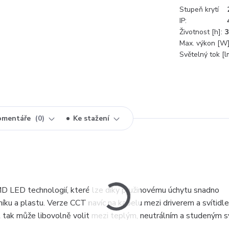
Stupeň krytí
IP:
Životnost [h]:
3
Max. výkon [W]
Světelný tok [l
omentáře
0
Ke stažení
D LED technologií, které lze díky pružinovému úchytu snadno
iníku a plastu. Verze CCT navíc na kabelu mezi driverem a svítidl
l tak může libovolně volit mezi teplým, neutrálním a studeným 