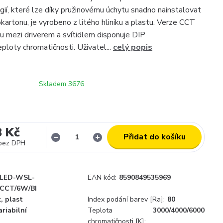
ií, které lze díky pružinovému úchytu snadno nainstalovat
kartonu, je vyrobeno z litého hliníku a plastu. Verze CCT
lu mezi driverem a svítidlem disponuje DIP
ploty chromatičnosti. Uživatel...
celý popis
Skladem 3676
8 Kč
Přidat do košíku
bez DPH
LED-WSL-
EAN kód:
8590849535969
CCT/6W/BI
k, plast
Index podání barev [Ra]:
80
ariabilní
Teplota
3000/4000/6000
chromatičnosti [K]: