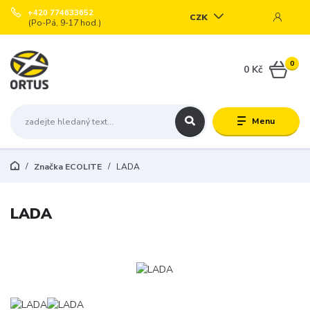
+420 774633652
CZK
(Po-Pá, 9-17 hod.)
0
0 Kč
Menu
Značka ECOLITE
LADA
LADA