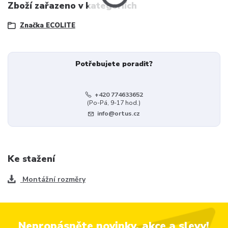
Zboží zařazeno v kategoriích
Značka ECOLITE
Potřebujete poradit?
+420 774633652
(Po-Pá, 9-17 hod.)
info@ortus.cz
Ke stažení
Montážní rozměry
Nepropásněte novinky, akce a slevy!