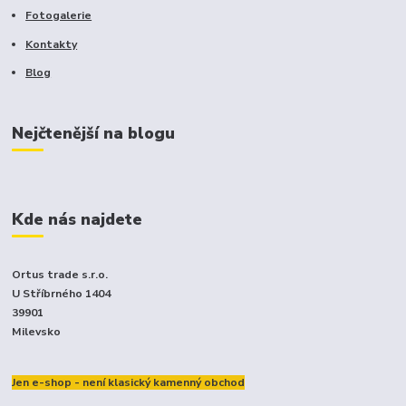
Fotogalerie
Kontakty
Blog
Nejčtenější na blogu
Kde nás najdete
Ortus trade s.r.o.
U Stříbrného 1404
39901
Milevsko
Jen e-shop - není klasický kamenný obchod