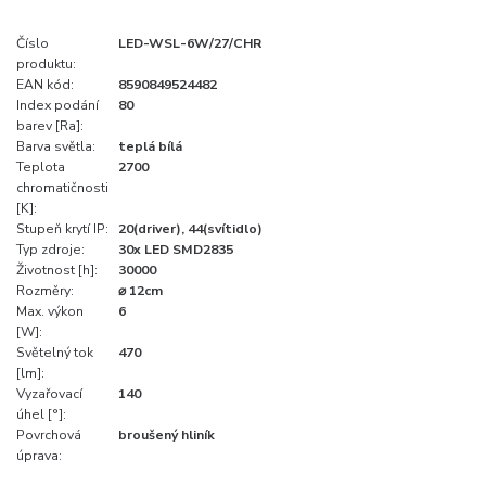
Číslo
LED-WSL-6W/27/CHR
produktu:
EAN kód:
8590849524482
Index podání
80
barev [Ra]:
Barva světla:
teplá bílá
Teplota
2700
chromatičnosti
[K]:
Stupeň krytí IP:
20(driver), 44(svítidlo)
Typ zdroje:
30x LED SMD2835
Životnost [h]:
30000
Rozměry:
⌀ 12cm
Max. výkon
6
[W]:
Světelný tok
470
[lm]:
Vyzařovací
140
úhel [°]:
Povrchová
broušený hliník
úprava: