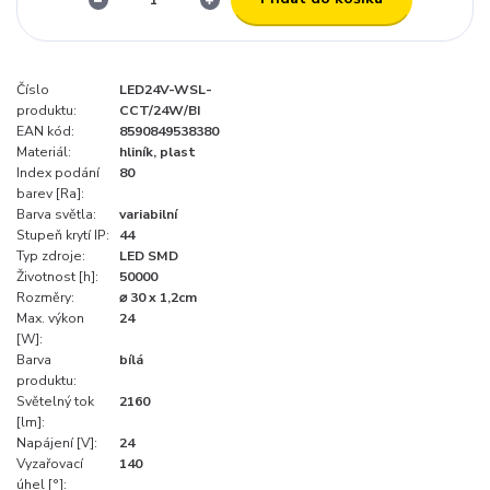
Číslo
LED24V-WSL-
produktu:
CCT/24W/BI
EAN kód:
8590849538380
Materiál:
hliník, plast
Index podání
80
barev [Ra]:
Barva světla:
variabilní
Stupeň krytí IP:
44
Typ zdroje:
LED SMD
Životnost [h]:
50000
Rozměry:
⌀ 30 x 1,2cm
Max. výkon
24
[W]:
Barva
bílá
produktu:
Světelný tok
2160
[lm]:
Napájení [V]:
24
Vyzařovací
140
úhel [°]: