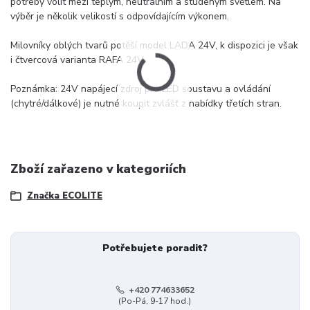
potřeby volit mezi teplým, neutrálním a studeným světlem. Na
výběr je několik velikostí s odpovídajícím výkonem.
Milovníky oblých tvarů potěší model LADA 24V, k dispozici je však
i čtvercová varianta RAFA 24V.
Poznámka: 24V napájecí zdroj pro LED soustavu a ovládání
(chytré/dálkové) je nutné koupit zvlášť z nabídky třetích stran.
Zboží zařazeno v kategoriích
Značka ECOLITE
Potřebujete poradit?
+420 774633652
(Po-Pá, 9-17 hod.)