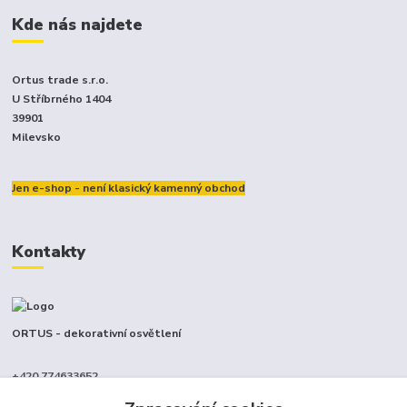
Kde nás najdete
Ortus trade s.r.o.
U Stříbrného 1404
39901
Milevsko
Jen e-shop - není klasický kamenný obchod
Kontakty
ORTUS - dekorativní osvětlení
+420 774633652
(Po-Pá, 9-17 hod.)