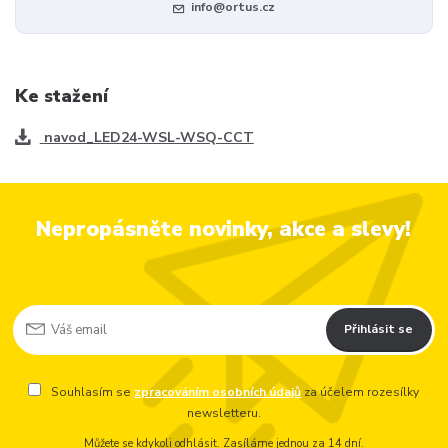
info@ortus.cz
Ke stažení
navod_LED24-WSL-WSQ-CCT
Nepropásněte novinky, akce a slevy!
Přihlásit se
Souhlasím se
zpracováním osobních údajů
za účelem rozesílky
newsletteru.
Můžete se kdykoli odhlásit. Zasíláme jednou za 14 dní.