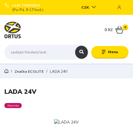
+420 774633652
CZK
(Po-Pá, 9-17 hod.)
0
0 Kč
Menu
Značka ECOLITE
LADA 24V
LADA 24V
Novinka