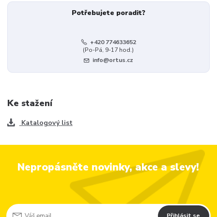
Potřebujete poradit?
+420 774633652
(Po-Pá, 9-17 hod.)
info@ortus.cz
Ke stažení
Katalogový list
Nepropásněte novinky, akce a slevy!
Přihlásit se