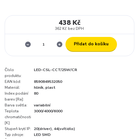
438 Kč
362 Kč
bez DPH
Přidat do košíku
Číslo
LED-CSL-CCT/25W/CR
produktu:
EAN kód:
8590849532050
Materiál:
hliník, plast
Index podání
80
barev [Ra]:
Barva světla:
variabilní
Teplota
3000/4000/6000
chromatičnosti
[K]:
Stupeň krytí IP:
20(driver), 44(svítidlo)
Typ zdroje:
LED SMD