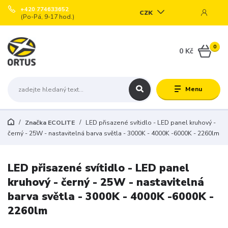
+420 774633652
CZK
(Po-Pá, 9-17 hod.)
0
0 Kč
Menu
Značka ECOLITE
LED přisazené svítidlo - LED panel kruhový -
černý - 25W - nastavitelná barva světla - 3000K - 4000K -6000K - 2260lm
LED přisazené svítidlo - LED panel
kruhový - černý - 25W - nastavitelná
barva světla - 3000K - 4000K -6000K -
2260lm