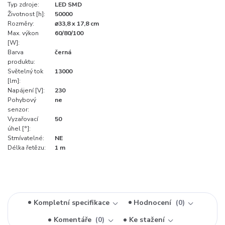
Typ zdroje:
LED SMD
Životnost [h]:
50000
Rozměry:
⌀33,8 x 17,8 cm
Max. výkon
60/80/100
[W]:
Barva
černá
produktu:
Světelný tok
13000
[lm]:
Napájení [V]:
230
Pohybový
ne
senzor:
Vyzařovací
50
úhel [°]:
Stmívatelné:
NE
Délka řetězu:
1 m
Kompletní specifikace
Hodnocení
0
Komentáře
0
Ke stažení