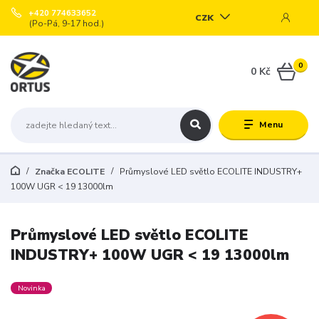
+420 774633652
CZK
(Po-Pá, 9-17 hod.)
0
0 Kč
Menu
Značka ECOLITE
Průmyslové LED světlo ECOLITE INDUSTRY+
100W UGR < 19 13000lm
Průmyslové LED světlo ECOLITE
INDUSTRY+ 100W UGR < 19 13000lm
Novinka