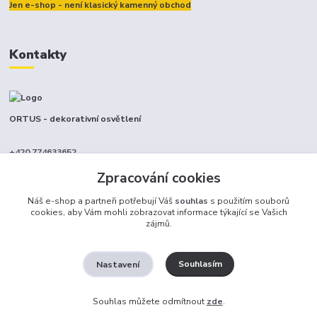
Jen e-shop - není klasický kamenný obchod
Kontakty
ORTUS - dekorativní osvětlení
+420 774633652
(Po-Pá, 9-17 hod.)
Zpracování cookies
info@ortus.cz
Náš e-shop a partneři potřebují Váš
souhlas
s použitím souborů
cookies, aby Vám mohli zobrazovat informace týkající se Vašich
zájmů.
Souhlasím
Nastavení
Ortus trade s.r.o.
Souhlas můžete odmítnout
zde
.
Vytvořeno na
Eshop-rychle.cz