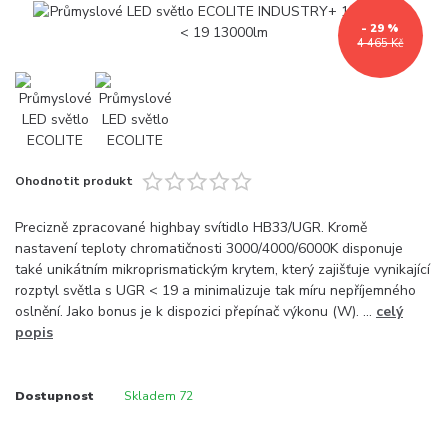
- 29 %
4 465 Kč
Ohodnotit produkt
Precizně zpracované highbay svítidlo HB33/UGR. Kromě
nastavení teploty chromatičnosti 3000/4000/6000K disponuje
také unikátním mikroprismatickým krytem, který zajišťuje vynikající
rozptyl světla s UGR < 19 a minimalizuje tak míru nepříjemného
oslnění. Jako bonus je k dispozici přepínač výkonu (W). ...
celý
popis
Dostupnost
Skladem 72