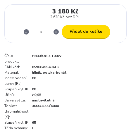
3 180 Kč
2 628 Kč
bez DPH
Přidat do košíku
Číslo
HB33/UGR-100W
produktu:
EAN kód:
8590849540413
Materiál:
hliník, polykarbonát
Index podání
80
barev [Ra]:
Stupeň krytí IK:
08
Účiník:
>0,95
Barva světla:
nastavitelná
Teplota
3000/4000/6000
chromatičnosti
[K]:
Stupeň krytí IP:
65
Třída ochrany:
I