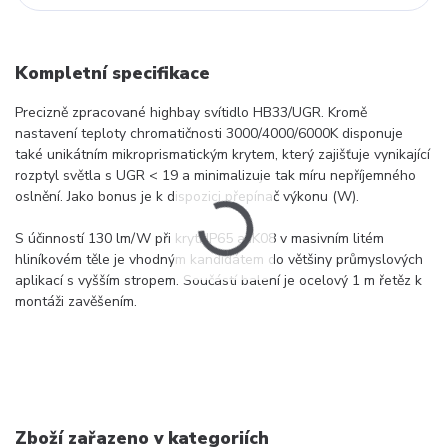
Kompletní specifikace
Precizně zpracované highbay svítidlo HB33/UGR. Kromě
nastavení teploty chromatičnosti 3000/4000/6000K disponuje
také unikátním mikroprismatickým krytem, který zajišťuje vynikající
rozptyl světla s UGR < 19 a minimalizuje tak míru nepříjemného
oslnění. Jako bonus je k dispozici přepínač výkonu (W).
S účinností 130 lm/W při krytí IP65 a IK08 v masivním litém
hliníkovém těle je vhodným kandidátem do většiny průmyslových
aplikací s vyšším stropem. Součástí balení je ocelový 1 m řetěz k
montáži zavěšením.
Zboží zařazeno v kategoriích