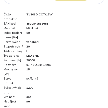
Číslo
TL2016-CCT/15W
produktu:
EAN kód:
8590849531688
Materiál:
hliník, sklo
Index podání
80
barev [Ra]:
Barva světla:
variabilní
Stupeň krytí IP:
20
Třída ochrany:
I
Typ zdroje:
LED SMD
Životnost [h]:
30000
Rozměry:
91,7 x 2,8 x 8,4cm
Max. výkon
15
[W]:
Barva
stříbrná
produktu:
Světelný tok
1200
[lm]:
vypínač:
ano
Napájecí
ne
kabel: