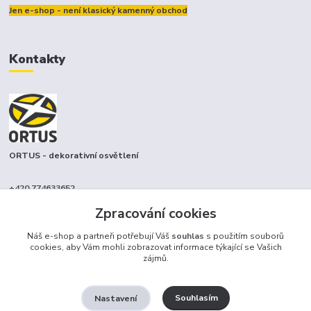
Jen e-shop - není klasický kamenný obchod
Kontakty
ORTUS - dekorativní osvětlení
+420 774633652
(Po-Pá, 9-17 hod.)
Zpracování cookies
info@ortus.cz
Náš e-shop a partneři potřebují Váš
souhlas
s použitím souborů
cookies, aby Vám mohli zobrazovat informace týkající se Vašich
zájmů.
Souhlasím
Nastavení