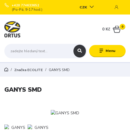
+420 774633652
CZK
(Po-Pá, 9-17 hod.)
0
0 Kč
Menu
Značka ECOLITE
GANYS SMD
GANYS SMD